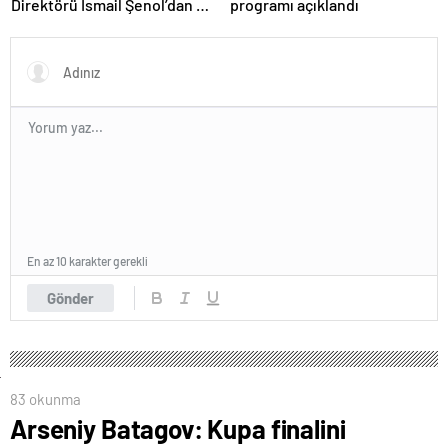
Direktörü İsmail Şenol’dan HT
programı açıklandı
Spor’a özel açıklamalar: Final
Four’un hayalini kuruyorduk!
En az 10 karakter gerekli
Gönder
83 okunma
Arseniy Batagov: Kupa finalini