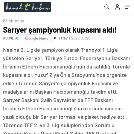
83 okunma
Sarıyer şampiyonluk kupasını aldı!
11 Mayıs 2025 05:25
ABONE OL
News
Nesine 2. Lig’de şampiyon olarak Trendyol 1. Lig’e
yükselen Sarıyer, Türkiye Futbol Federasyonu Başkanı
İbrahim Ethem Hacıosmanoğlu’nun da katıldığı törenle
kupasını aldı. Yusuf Ziya Öniş Stadyumu’nda organize
edilen törende Sarıyer’e şampiyonluk kupasını ve
madalyalarını Başkan Hacıosmanoğlu takdim etti.
Sarıyer Başkanı Salih Bayraktar da TFF Başkanı
İbrahim Ethem Hacıosmanoğlu’na üzerinde isminin
yazılı olduğu bir Sarıyer forması ve plaket hediye etti.
Törende TFF 2. ve 3. Lig Kulüplerinden Sorumlu
Yönetim Kurulu Üyesi Murat Şahin, TFF Protokol