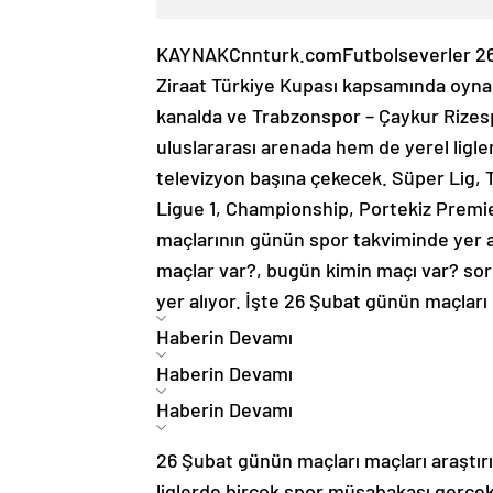
KAYNAK
Cnnturk.com
Futbolseverler 2
Ziraat Türkiye Kupası kapsamında oyna
kanalda ve Trabzonspor – Çaykur Rizes
uluslararası arenada hem de yerel ligle
televizyon başına çekecek. Süper Lig, T
Ligue 1, Championship, Portekiz Premier 
maçlarının günün spor takviminde yer al
maçlar var?, bugün kimin maçı var? sor
yer alıyor. İşte 26 Şubat günün maçları 
Haberin Devamı
Haberin Devamı
Haberin Devamı
26 Şubat günün maçları maçları araştırı
liglerde birçok spor müsabakası gerçekl