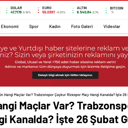
DOLAR
EURO
ALTIN
BITCOIN
47,7176
55,0397
6.540,84
%
0.16%
-0.01%
0,74
Ekonomi
Spor
Kadın
Foto Galeri
Videolar
n Hangi Maçlar Var? Trabzonspor Çaykur Rizespor Maçı Hangi Kanalda? İşte 26
ngi Maçlar Var? Trabzonsp
gi Kanalda? İşte 26 Şubat 