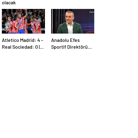
olacak
Atletico Madrid: 4 –
Anadolu Efes
Real Sociedad: 0 |
Sportif Direktörü
MAÇ SONUCU
İsmail Şenol’dan HT
Spor’a özel
açıklamalar: Final
Four’un hayalini
kuruyorduk!