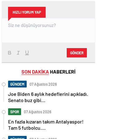
HIZLI YORUM YAP
GÖNDER
SON DAKİKA
HABERLERİ
GÜNDEM
07 Ağustos 2026
Joe Biden 6 aylık hedeflerini açıkladı.
Senato buz gibi…
SPOR
07 Ağustos 2026
En fazla kızaran takım Antalyaspor!
Tam 5 futbolcu….