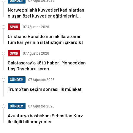
GÜNDEM
07 Ağustos 2026
Norweç silahlı kuvvetleri kadınlardan
oluşan özel kuvvetler eğitimlerini
başlattı.
SPOR
07 Ağustos 2026
Cristiano Ronaldo’nun akıllara zarar
tüm kariyerinin istatistiğini çıkardık !
SPOR
07 Ağustos 2026
Galatasaray’a kötü haber! Monaco’dan
flaş Onyekuru kararı.
GÜNDEM
07 Ağustos 2026
Trump’tan seçim sonrası ilk mülakat
GÜNDEM
07 Ağustos 2026
Avusturya başbakanı Sebastian Kurz
ile ilgili bilinmeyenler