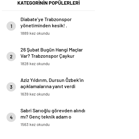
KATEGORİNİN POPÜLERLERİ
Diabate’ye Trabzonspor
yönetiminden kesik! .
1
1889 kez okundu
26 Şubat Bugün Hangi Maçlar
Var? Trabzonspor Çaykur
2
Rizespor Maçı Hangi Kanalda?
1828 kez okundu
İşte 26 Şubat Günün Maçları
Aziz Yıldırım, Dursun Özbek’in
açıklamalarına yanıt verdi
3
1639 kez okundu
Sabri Sarıoğlu görevden alındı
mı? Genç teknik adam o
4
iddialara yanıt verdi
1563 kez okundu