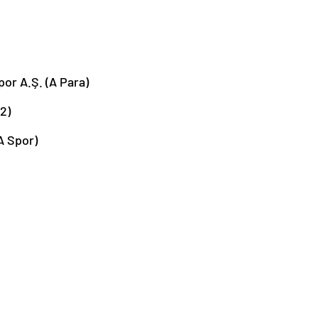
or A.Ş. (A Para)
2)
A Spor)