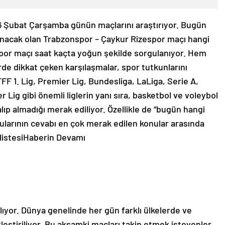
6 Şubat Çarşamba günün maçlarını araştırıyor. Bugün
nacak olan Trabzonspor – Çaykur Rizespor maçı hangi
por maçı saat kaçta yoğun şekilde sorgulanıyor. Hem
rde dikkat çeken karşılaşmalar, spor tutkunlarını
FF 1. Lig, Premier Lig, Bundesliga, LaLiga, Serie A,
Lig gibi önemli liglerin yanı sıra, basketbol ve voleybol
ıp almadığı merak ediliyor. Özellikle de “bugün hangi
ularının cevabı en çok merak edilen konular arasında
listesi
Haberin Devamı
lıyor. Dünya genelinde her gün farklı ülkelerde ve
eştiriliyor. Bu akşamki maçları takip etmek isteyenler