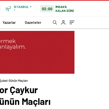
İMSAK'A
İSTANBUL
02:00
KALAN SÜRE
°
Yazarlar
Gazeteler
 Şubat Günün Maçları
or Çaykur
Günün Maçları