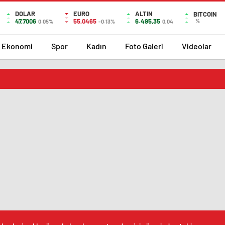
DOLAR
EURO
ALTIN
BITCOIN
47,7006
55,0465
6.495,35
%
0.05%
-0.13%
0,04
Ekonomi
Spor
Kadın
Foto Galeri
Videolar