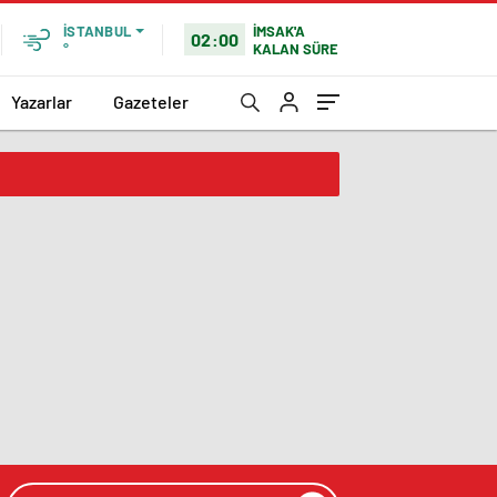
İMSAK'A
İSTANBUL
02:00
KALAN SÜRE
°
Yazarlar
Gazeteler