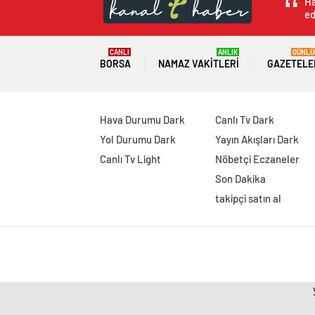
Ha
ed
CANLI
ANLIK
GÜNLÜ
BORSA
NAMAZ VAKITLERI
GAZETELE
Hava Durumu Dark
Canlı Tv Dark
Yol Durumu Dark
Yayın Akışları Dark
Canlı Tv Light
Nöbetçi Eczaneler
Son Dakika
takipçi satın al