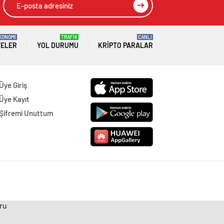
KONOMİ
TRAFİK
CANLI
TELER
YOL DURUMU
KRIPTO PARALAR
Üye Giriş
Üye Kayıt
Şifremi Unuttum
uru