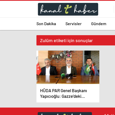
Son Dakika
Servisler
Gündem
Zulüm etiketi için sonuçlar
HÜDA PAR Genel Başkanı
Yapıcıoğlu: Gazze’deki
soykırım devam ederse seçim
kampanyası yapmak gelmiyor