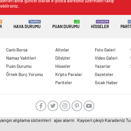
berleri anlık güncel olarak e-posta adresiniz üzerinden takip
ebilirsiniz.
K
TAHMİNİ
LİG
EKONOMİ
E
R
HAVA DURUMU
PUAN DURUMU
HISSELER
PARI
Canlı Borsa
Altınlar
Foto Galeri
Namaz Vakitleri
Dövizler
Video Galeri
Puan Durumu
Hisseler
Yazarlar
Örnek Burç Yorumu
Kripto Paralar
Gazeteler
Pariteler
Sıcak Haber
yangın algılama sistemleri
ajax alarm
Kayseri çıkışlı Karadeniz T