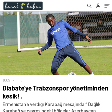
1889 okunma
Diabate’ye Trabzonspor yönetiminden
kesik! .
Ermenistan'a verdiği Karabağ mesajında “ Dağlık
Karabağ ve çevresindeki bölgeler Azerbaycan