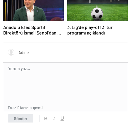
Anadolu Efes Sportif
3. Lig’de play-off 3. tur
Direktörü İsmail Şenol’dan HT
programı açıklandı
Spor’a özel açıklamalar: Final
Four’un hayalini kuruyorduk!
En az 10 karakter gerekli
Gönder