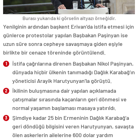
Burası yukarıda ki görselin altyazı örneğidir.
Yenilginin ardından başkent Erivan’da istifa etmesi için
günlerce protestolar yapılan Başbakan Paşinyan ise
uzun süre sonra cepheye savaşmaya giden eşiyle
birlikte bir cenaze töreninde görüntülendi.
İstifa çağrılarına direnen Başbakan Nikol Paşinyan,
dünyada hiçbir ülkenin tanımadığı Dağlık Karabağ’ın
yöneticisi Arayik Harutyunyan’la görüştü.
İkilinin buluşmasına dair yapılan açıklamada
çatışmalar sırasında kaçanların geri dönmesi ve
normal yaşamın başlaması masaya yatırıldı.
Şimdiye kadar 25 bin Ermeninin Dağlık Karabağ’a
geri döndüğü bilgisini veren Harutyunyan, savaşta
ölen askerlerin ailelerine 600 dolar yardım