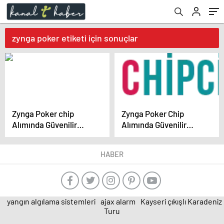
zynga poker etiketi için sonuçlar
Zynga Poker chip
Zynga Poker Chip
Alımında Güvenilir
Alımında Güvenilir
Destek:
Destek:
www.chipturk.net
www.chipsatisi.com
HABER
yangın algılama sistemleri
ajax alarm
Kayseri çıkışlı Karadeniz
Turu