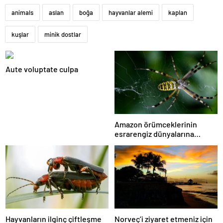
animals
aslan
boğa
hayvanlar alemi
kaplan
kuşlar
minik dostlar
Aute voluptate culpa
Amazon örümceklerinin
esrarengiz dünyalarına
gitmeye hazır olun.
Hayvanların ilginç çiftleşme
Norveç’i ziyaret etmeniz için