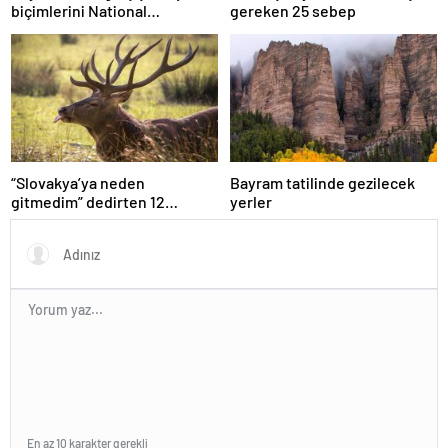
biçimlerini National
gereken 25 sebep
Geographic görüntüledi.
“Slovakya’ya neden
Bayram tatilinde gezilecek
gitmedim” dedirten 12
yerler
fotoğraf
En az 10 karakter gerekli