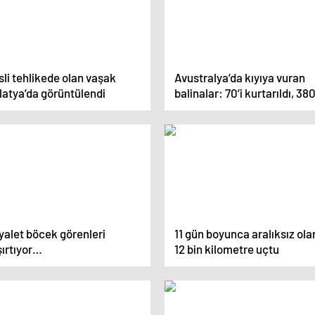
li tehlikede olan vaşak
Avustralya’da kıyıya vuran
latya’da görüntülendi
balinalar: 70’i kurtarıldı, 380
öldü
yalet böcek görenleri
11 gün boyunca aralıksız ola
şırtıyor…
12 bin kilometre uçtu