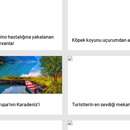
bino hastalığına yakalanan
Köpek koyunu uçurumdan at
yvanlar
upa’nın Karadeniz’i
Turistlerin en sevdiği mekan