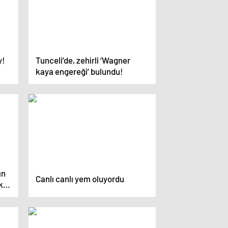
y!
Tunceli’de, zehirli ‘Wagner
kaya engereği’ bulundu!
ın
Canlı canlı yem oluyordu
k