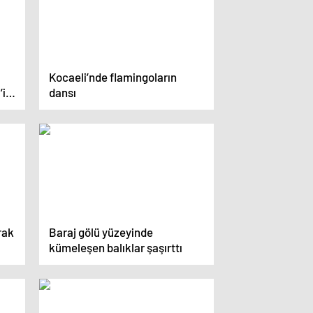
Kocaeli’nde flamingoların
’i
dansı
rak
Baraj gölü yüzeyinde
kümeleşen balıklar şaşırttı