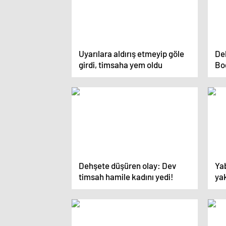
Uyarılara aldırış etmeyip göle
De
girdi, timsaha yem oldu
Bo
Dehşete düşüren olay: Dev
Ya
timsah hamile kadını yedi!
ya
dü