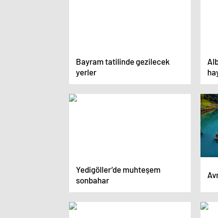
Bayram tatilinde gezilecek
Al
yerler
ha
Yedigöller’de muhteşem
Avr
sonbahar