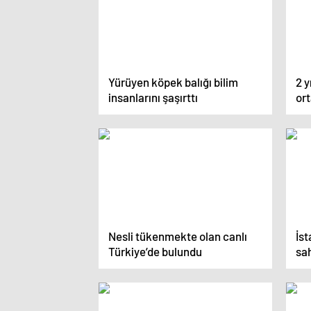
Yürüyen köpek balığı bilim
2 y
insanlarını şaşırttı
ort
Nesli tükenmekte olan canlı
İst
Türkiye’de bulundu
sah