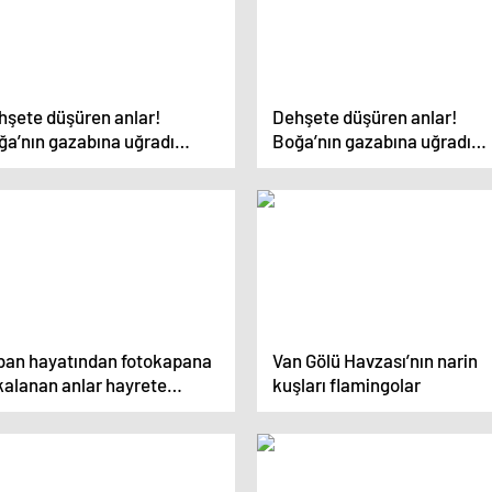
hşete düşüren anlar!
Dehşete düşüren anlar!
ğa’nın gazabına uğradı…
Boğa’nın gazabına uğradı…
ban hayatından fotokapana
Van Gölü Havzası’nın narin
kalanan anlar hayrete
kuşları flamingolar
şürdü