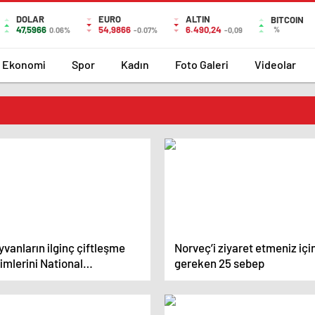
DOLAR
EURO
ALTIN
BITCOIN
47,5966
54,9866
6.490,24
%
0.06%
-0.07%
-0,09
Ekonomi
Spor
Kadın
Foto Galeri
Videolar
vanların ilginç çiftleşme
Norveç’i ziyaret etmeniz içi
imlerini National
gereken 25 sebep
ographic görüntüledi.