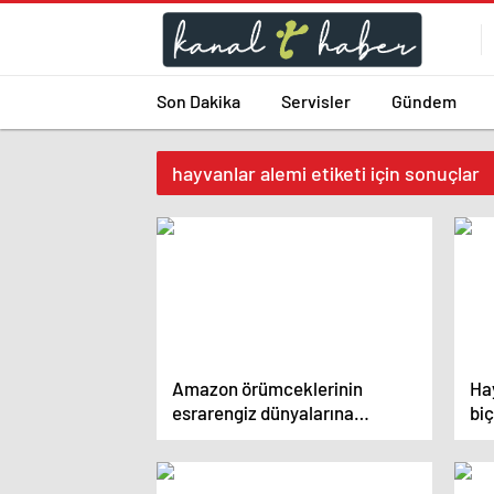
Son Dakika
Servisler
Gündem
hayvanlar alemi etiketi için sonuçlar
Amazon örümceklerinin
Hay
esrarengiz dünyalarına
biç
gitmeye hazır olun.
Ge