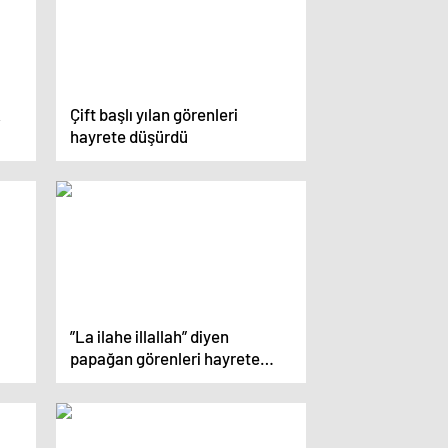
k
Çift başlı yılan görenleri
hayrete düşürdü
”La ilahe illallah” diyen
papağan görenleri hayrete
düşürüyor