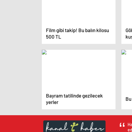
Film gibi takip! Bu balın kilosu
Gö
500 TL
kuş
Bayram tatilinde gezilecek
Bu 
yerler
Ha
ed