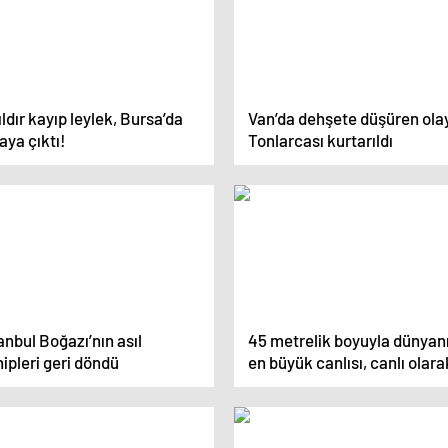
ıldır kayıp leylek, Bursa’da
Van’da dehşete düşüren ola
aya çıktı!
Tonlarcası kurtarıldı
anbul Boğazı’nın asıl
45 metrelik boyuyla dünyan
ipleri geri döndü
en büyük canlısı, canlı olara
bulundu!