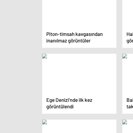
Piton-timsah kavgasından
Ha
inanılmaz görüntüler
gö
Ege Denizi’nde ilk kez
Bal
görüntülendi
tak