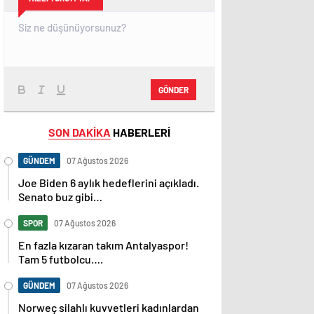
GÖNDER
SON DAKİKA
HABERLERİ
GÜNDEM
07 Ağustos 2026
Joe Biden 6 aylık hedeflerini açıkladı.
Senato buz gibi…
SPOR
07 Ağustos 2026
En fazla kızaran takım Antalyaspor!
Tam 5 futbolcu….
GÜNDEM
07 Ağustos 2026
Norweç silahlı kuvvetleri kadınlardan