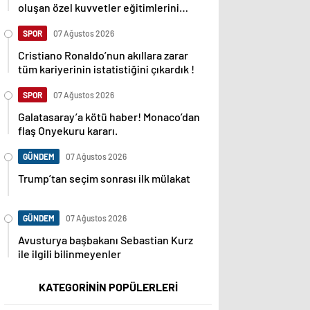
oluşan özel kuvvetler eğitimlerini
başlattı.
SPOR
07 Ağustos 2026
Cristiano Ronaldo’nun akıllara zarar
tüm kariyerinin istatistiğini çıkardık !
SPOR
07 Ağustos 2026
Galatasaray’a kötü haber! Monaco’dan
flaş Onyekuru kararı.
GÜNDEM
07 Ağustos 2026
Trump’tan seçim sonrası ilk mülakat
GÜNDEM
07 Ağustos 2026
Avusturya başbakanı Sebastian Kurz
ile ilgili bilinmeyenler
KATEGORİNİN POPÜLERLERİ