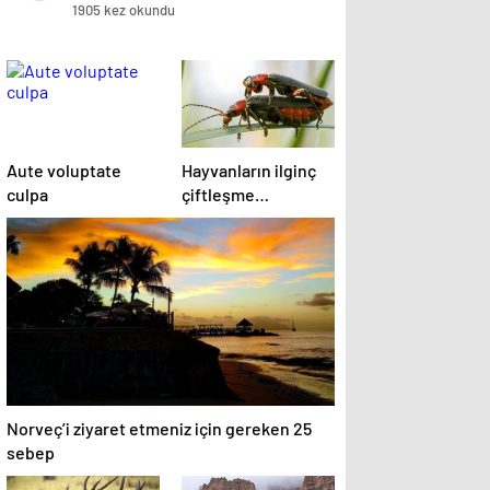
1905 kez okundu
Aute voluptate
Hayvanların ilginç
culpa
çiftleşme
biçimlerini National
Geographic
görüntüledi.
Norveç’i ziyaret etmeniz için gereken 25
sebep