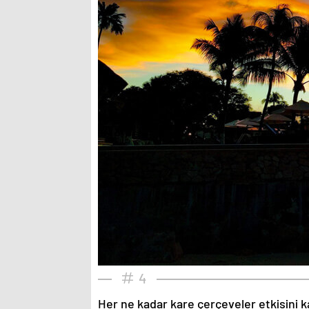
4
Her ne kadar kare çerçeveler etkisini k