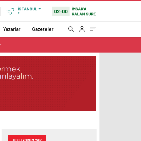
İMSAK'A
İSTANBUL
02:00
KALAN SÜRE
°
Yazarlar
Gazeteler
r
HIZLI YORUM YAP