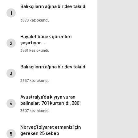
Balıkçıların ağına bir dev takıldı
1
3670 kez okundu
Hayalet böcek görenleri
şaşırtıyor…
2
3661 kez okundu
Balıkçıların ağına bir dev takıldı
3
3657 kez okundu
Avustralya’da kıyıya vuran
balinalar: 70’i kurtarıldı, 380’i
4
öldü
3607 kez okundu
Norveç’i ziyaret etmeniz için
gereken 25 sebep
5