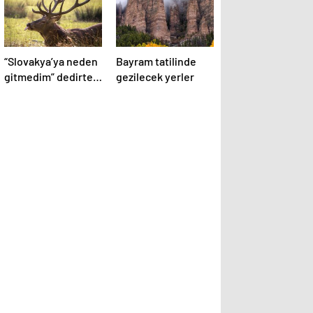
“Slovakya’ya neden
Bayram tatilinde
gitmedim” dedirten
gezilecek yerler
12 fotoğraf