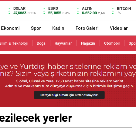
DOLAR
EURO
ALTIN
BITCOIN
47,6983
55,1855
6.652,00
%
0.15%
0.3%
2,46
Ekonomi
Spor
Kadın
Foto Galeri
Videolar
Bilim & Teknoloji
Doğa
Hayvanlar
Magazin
Otomobil
Spo
ezilecek yerler