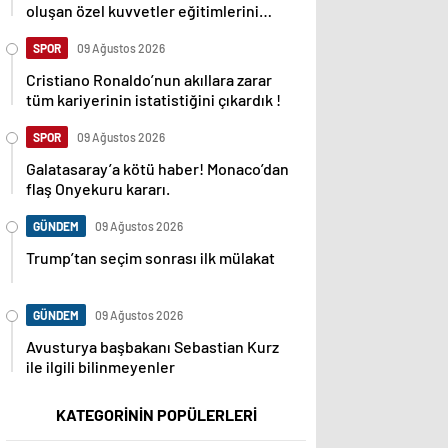
oluşan özel kuvvetler eğitimlerini
başlattı.
SPOR
09 Ağustos 2026
Cristiano Ronaldo’nun akıllara zarar
tüm kariyerinin istatistiğini çıkardık !
SPOR
09 Ağustos 2026
Galatasaray’a kötü haber! Monaco’dan
flaş Onyekuru kararı.
GÜNDEM
09 Ağustos 2026
Trump’tan seçim sonrası ilk mülakat
GÜNDEM
09 Ağustos 2026
Avusturya başbakanı Sebastian Kurz
ile ilgili bilinmeyenler
KATEGORİNİN POPÜLERLERİ