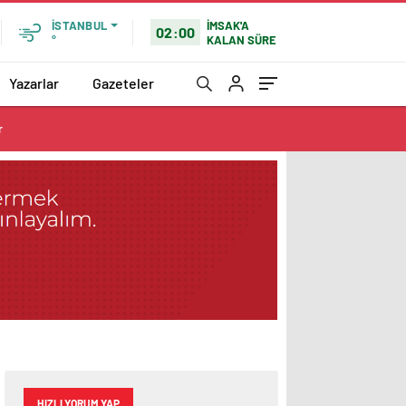
İMSAK'A
İSTANBUL
02:00
KALAN SÜRE
°
Yazarlar
Gazeteler
r
HIZLI YORUM YAP