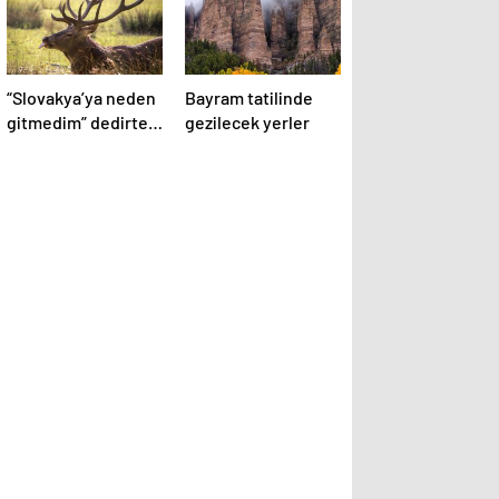
“Slovakya’ya neden
Bayram tatilinde
gitmedim” dedirten
gezilecek yerler
12 fotoğraf