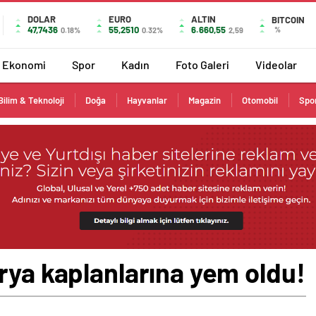
DOLAR
EURO
ALTIN
BITCOIN
47,7436
55,2510
6.660,55
%
0.18%
0.32%
2,59
Ekonomi
Spor
Kadın
Foto Galeri
Videolar
Bilim & Teknoloji
Doğa
Hayvanlar
Magazin
Otomobil
Spo
rya kaplanlarına yem oldu!