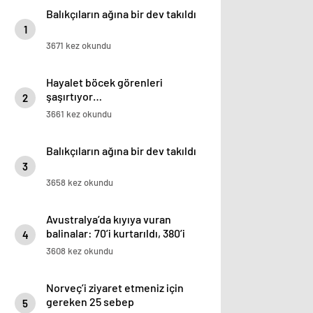
Balıkçıların ağına bir dev takıldı
1
3671 kez okundu
Hayalet böcek görenleri
şaşırtıyor…
2
3661 kez okundu
Balıkçıların ağına bir dev takıldı
3
3658 kez okundu
Avustralya’da kıyıya vuran
balinalar: 70’i kurtarıldı, 380’i
4
öldü
3608 kez okundu
Norveç’i ziyaret etmeniz için
gereken 25 sebep
5