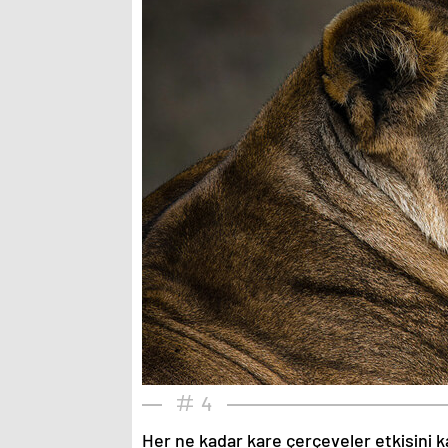
4
Her ne kadar kare çerçeveler etkisini k