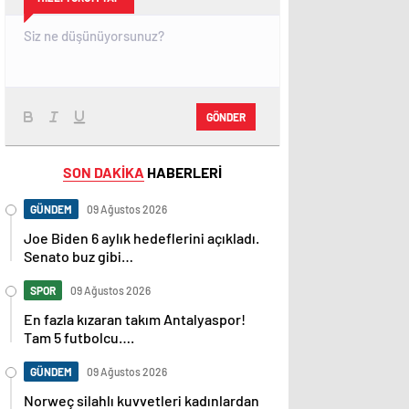
GÖNDER
SON DAKİKA
HABERLERİ
GÜNDEM
09 Ağustos 2026
Joe Biden 6 aylık hedeflerini açıkladı.
Senato buz gibi…
SPOR
09 Ağustos 2026
En fazla kızaran takım Antalyaspor!
Tam 5 futbolcu….
GÜNDEM
09 Ağustos 2026
Norweç silahlı kuvvetleri kadınlardan