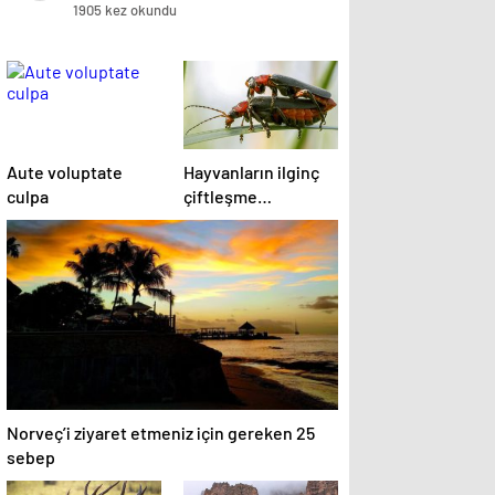
1905 kez okundu
Aute voluptate
Hayvanların ilginç
culpa
çiftleşme
biçimlerini National
Geographic
görüntüledi.
Norveç’i ziyaret etmeniz için gereken 25
sebep