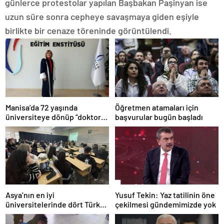
günlerce protestolar yapılan Başbakan Paşinyan ise
uzun süre sonra cepheye savaşmaya giden eşiyle
birlikte bir cenaze töreninde görüntülendi.
Manisa’da 72 yaşında
Öğretmen atamaları için
üniversiteye dönüp “doktor”
başvurular bugün başladı
ünvanı aldı
Asya’nın en iyi
Yusuf Tekin: Yaz tatilinin öne
üniversitelerinde dört Türk
çekilmesi gündemimizde yok
okulu ilk 100’de