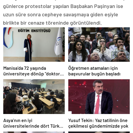
günlerce protestolar yapılan Başbakan Paşinyan ise
uzun süre sonra cepheye savaşmaya giden eşiyle
birlikte bir cenaze töreninde görüntülendi.
Manisa’da 72 yaşında
Öğretmen atamaları için
üniversiteye dönüp “doktor”
başvurular bugün başladı
ünvanı aldı
Asya’nın en iyi
Yusuf Tekin: Yaz tatilinin öne
üniversitelerinde dört Türk
çekilmesi gündemimizde yok
okulu ilk 100’de