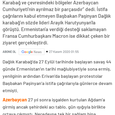
Karabağ ve çevresindeki bölgeler Azerbaycan
Cumhuriyeti'nin ayrılmaz bir parçasıdır” dedi. İstifa
çağrılarını kabul etmeyen Başbakan Paşinyan Dağlık
karabağ'ın sözde lideri Arayik Harutyunyan'la
görüştü. Ermenistan'a verdiği desteği saklamayan
Fransa Cumhurbaşkanı Macron ise dikkat çeken bir
ziyaret gerçekleştirdi.
27 Kasım 2020 01:55
ABONE OL
News
Dağlık Karabağ’da 27 Eylül tarihinde başlayan savaş 44
günde Ermenistan’ın tarihi mağlubiyetiyle sona ermiş,
yenilginin ardından Erivan’da başlayan protestolar
Başbakan Paşinyan’a istifa çağrılarıyla günlerce devam
etmişti.
Azerbaycan
27 yıl sonra işgalden kurtulan Ağdam’a
girmiş ancak şehirdeki acı tablo, gün ışığıyla birlikte
ortaya çıkmıştı. Neredeyse tek bir sağlam bina