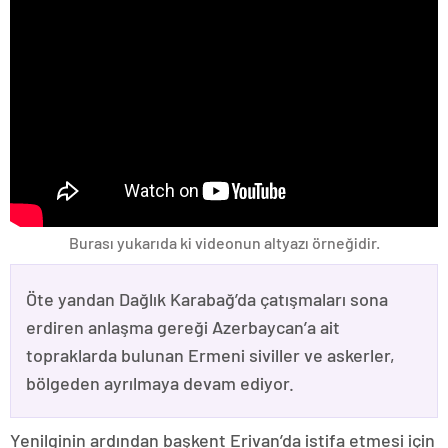
Burası yukarıda ki videonun altyazı örneğidir.
Öte yandan Dağlık Karabağ’da çatışmaları sona
erdiren anlaşma gereği Azerbaycan’a ait
topraklarda bulunan Ermeni siviller ve askerler,
bölgeden ayrılmaya devam ediyor.
Yenilginin ardından başkent Erivan’da istifa etmesi için