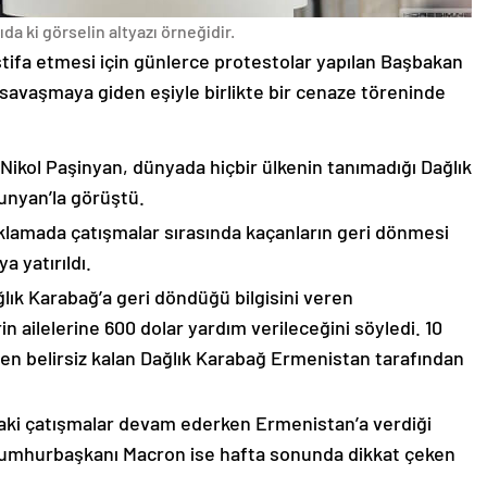
da ki görselin altyazı örneğidir.
stifa etmesi için günlerce protestolar yapılan Başbakan
avaşmaya giden eşiyle birlikte bir cenaze töreninde
 Nikol Paşinyan, dünyada hiçbir ülkenin tanımadığı Dağlık
unyan’la görüştü.
çıklamada çatışmalar sırasında kaçanların geri dönmesi
 yatırıldı.
lık Karabağ’a geri döndüğü bilgisini veren
n ailelerine 600 dolar yardım verileceğini söyledi. 10
n belirsiz kalan Dağlık Karabağ Ermenistan tarafından
ki çatışmalar devam ederken Ermenistan’a verdiği
Cumhurbaşkanı Macron ise hafta sonunda dikkat çeken