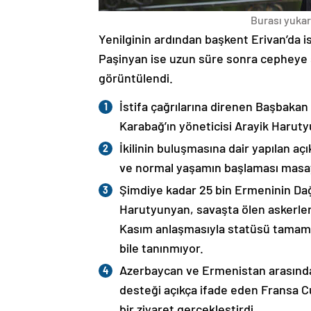
Burası yukarı
Yenilginin ardından başkent Erivan’da i
Paşinyan ise uzun süre sonra cepheye s
görüntülendi.
İstifa çağrılarına direnen Başbakan
Karabağ’ın yöneticisi Arayik Haruty
İkilinin buluşmasına dair yapılan a
ve normal yaşamın başlaması masaya
Şimdiye kadar 25 bin Ermeninin Dağ
Harutyunyan, savaşta ölen askerleri
Kasım anlaşmasıyla statüsü tamame
bile tanınmıyor.
Azerbaycan ve Ermenistan arasında
desteği açıkça ifade eden Fransa 
bir ziyaret gerçekleştirdi.