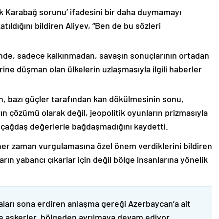
lık Karabağ sorunu’ ifadesini bir daha duymamayı
ıldığını bildiren Aliyev, “Ben de bu sözleri
nde, sadece kalkınmadan, savaşın sonuçlarının ortadan
rine düşman olan ülkelerin uzlaşmasıyla ilgili haberler
nin, bazı güçler tarafından kan dökülmesinin sonu,
ın çözümü olarak değil, jeopolitik oyunların prizmasıyla
 çağdaş değerlerle bağdaşmadığını kaydetti.
er zaman vurgulamasına özel önem verdiklerini bildiren
ın yabancı çıkarlar için değil bölge insanlarına yönelik
ları sona erdiren anlaşma gereği Azerbaycan’a ait
ve askerler, bölgeden ayrılmaya devam ediyor.