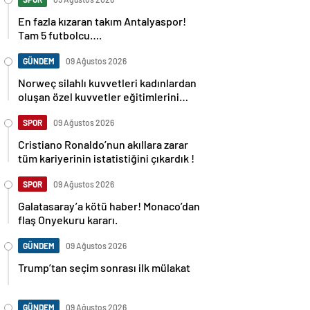
En fazla kızaran takım Antalyaspor!
Tam 5 futbolcu….
GÜNDEM
09 Ağustos 2026
Norweç silahlı kuvvetleri kadınlardan
oluşan özel kuvvetler eğitimlerini
başlattı.
SPOR
09 Ağustos 2026
Cristiano Ronaldo’nun akıllara zarar
tüm kariyerinin istatistiğini çıkardık !
SPOR
09 Ağustos 2026
Galatasaray’a kötü haber! Monaco’dan
flaş Onyekuru kararı.
GÜNDEM
09 Ağustos 2026
Trump’tan seçim sonrası ilk mülakat
GÜNDEM
09 Ağustos 2026