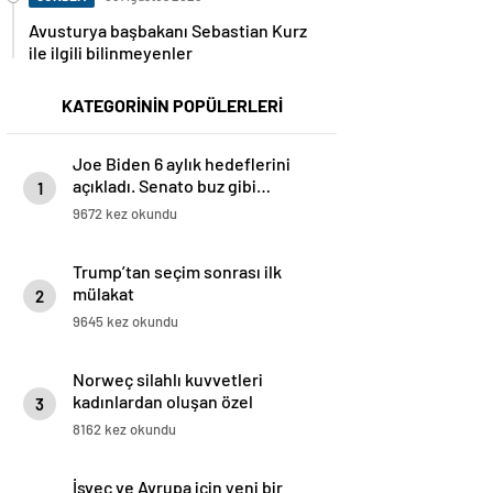
Avusturya başbakanı Sebastian Kurz
ile ilgili bilinmeyenler
KATEGORİNİN POPÜLERLERİ
Joe Biden 6 aylık hedeflerini
açıkladı. Senato buz gibi…
1
9672 kez okundu
Trump’tan seçim sonrası ilk
mülakat
2
9645 kez okundu
Norweç silahlı kuvvetleri
kadınlardan oluşan özel
3
kuvvetler eğitimlerini başlattı.
8162 kez okundu
İsveç ve Avrupa için yeni bir