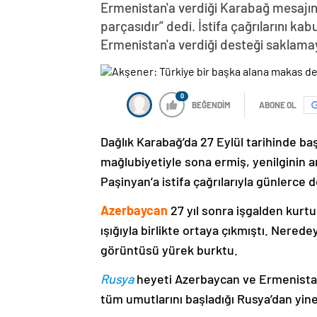
Ermenistan'a verdiği Karabağ mesajın
parçasıdır” dedi. İstifa çağrılarını k
Ermenistan'a verdiği desteği saklama
0
BEĞENDİM
ABONE OL
Dağlık Karabağ’da 27 Eylül tarihinde ba
mağlubiyetiyle sona ermiş, yenilginin 
Paşinyan’a istifa çağrılarıyla günlerce 
Azerbaycan
27 yıl sonra işgalden kurtu
ışığıyla birlikte ortaya çıkmıştı. Nere
görüntüsü yürek burktu.
Rusya
heyeti Azerbaycan ve Ermenistan
tüm umutlarını başladığı Rusya’dan yine