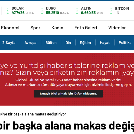
DOLAR
EURO
ALTIN
BITCOIN
47,7436
55,2510
6.660,55
%
0.18%
0.32%
2,59
Ekonomi
Spor
Kadın
Foto Galeri
Videolar
3.Sayfa
Avrupa
Bülten
Din
Eğitim
Hayat
Politika
kiye bir başka alana makas değiştiriyor
ir başka alana makas değiş