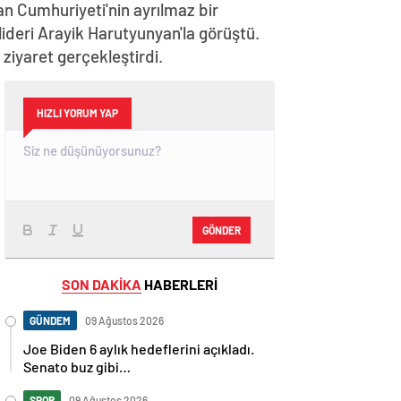
n Cumhuriyeti'nin ayrılmaz bir
lideri Arayik Harutyunyan'la görüştü.
iyaret gerçekleştirdi.
HIZLI YORUM YAP
GÖNDER
SON DAKİKA
HABERLERİ
GÜNDEM
09 Ağustos 2026
Joe Biden 6 aylık hedeflerini açıkladı.
Senato buz gibi…
SPOR
09 Ağustos 2026