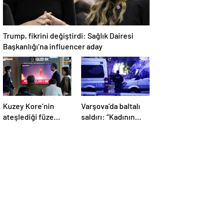
Trump, fikrini değiştirdi: Sağlık Dairesi
Başkanlığı’na influencer aday
Kuzey Kore’nin
Varşova’da baltalı
ateşlediği füze
saldırı: “Kadının
Japonya’ya düştü!
kesik başı
Kriz merkezi
üniversitede
toplandı
bulundu”