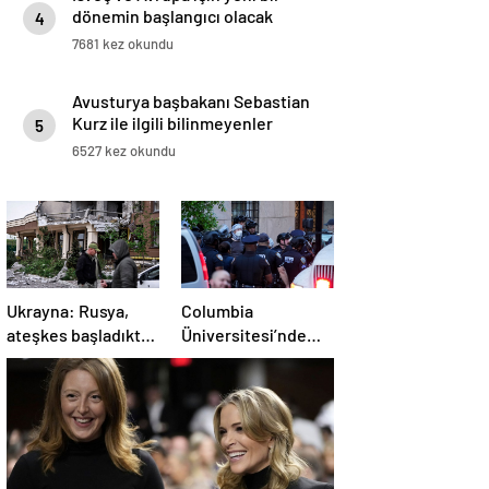
dönemin başlangıcı olacak
4
kararlar.
7681 kez okundu
Avusturya başbakanı Sebastian
Kurz ile ilgili bilinmeyenler
5
6527 kez okundu
Ukrayna: Rusya,
Columbia
ateşkes başladıktan
Üniversitesi’nde
sonra da
Filistin’e destek
saldırılarını
eylemi: En az 70
sürdürdü
gözaltı