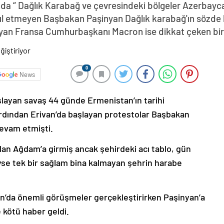
da “ Dağlık Karabağ ve çevresindeki bölgeler Azerbayca
abul etmeyen Başbakan Paşinyan Dağlık karabağ'ın sözde 
yan Fransa Cumhurbaşkanı Macron ise dikkat çeken bir z
0
News
şlayan savaş 44 günde Ermenistan’ın tarihi
ardından Erivan’da başlayan protestolar Başbakan
devam etmişti.
lan Ağdam’a girmiş ancak şehirdeki acı tablo, gün
deyse tek bir sağlam bina kalmayan şehrin harabe
’da önemli görüşmeler gerçekleştirirken Paşinyan’a
 kötü haber geldi.