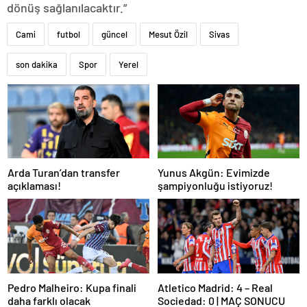
dönüş sağlanılacaktır.”
Cami
futbol
güncel
Mesut Özil
Sivas
son dakika
Spor
Yerel
Arda Turan’dan transfer
Yunus Akgün: Evimizde
açıklaması!
şampiyonluğu istiyoruz!
Pedro Malheiro: Kupa finali
Atletico Madrid: 4 – Real
daha farklı olacak
Sociedad: 0 | MAÇ SONUCU