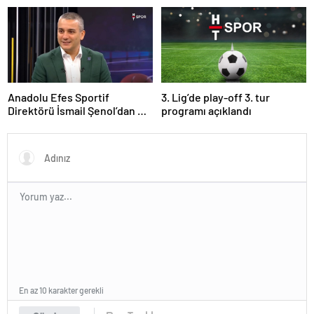
Anadolu Efes Sportif
3. Lig’de play-off 3. tur
Direktörü İsmail Şenol’dan HT
programı açıklandı
Spor’a özel açıklamalar: Final
Four’un hayalini kuruyorduk!
En az 10 karakter gerekli