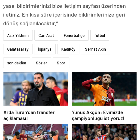
yasal bildirimlerinizi bize iletişim sayfası üzerinden
iletiniz. En kısa süre içerisinde bildirimlerinize geri
dönüş sağlanılacaktır.”
Aziz Yıldırım
Can Arat
Fenerbahçe
futbol
Galatasaray
İspanya
Kadıköy
Serhat Akın
son dakika
Sözler
Spor
Arda Turan’dan transfer
Yunus Akgün: Evimizde
açıklaması!
şampiyonluğu istiyoruz!