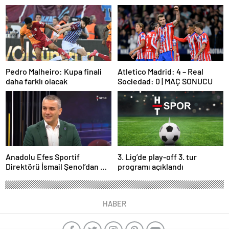
Pedro Malheiro: Kupa finali
Atletico Madrid: 4 – Real
daha farklı olacak
Sociedad: 0 | MAÇ SONUCU
Anadolu Efes Sportif
3. Lig’de play-off 3. tur
Direktörü İsmail Şenol’dan HT
programı açıklandı
Spor’a özel açıklamalar: Final
Four’un hayalini kuruyorduk!
HABER