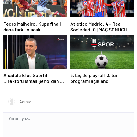
Pedro Malheiro: Kupa finali
Atletico Madrid: 4 – Real
daha farklı olacak
Sociedad: 0 | MAÇ SONUCU
Anadolu Efes Sportif
3. Lig’de play-off 3. tur
Direktörü İsmail Şenol’dan HT
programı açıklandı
Spor’a özel açıklamalar: Final
Four’un hayalini kuruyorduk!