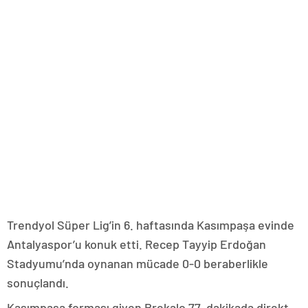
Trendyol Süper Lig’in 6. haftasında Kasımpaşa evinde
Antalyaspor’u konuk etti. Recep Tayyip Erdoğan
Stadyumu’nda oynanan mücade 0-0 beraberlikle
sonuçlandı.
Kasımpaşa forması giyen Brekalo 77. dakikada direkt