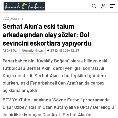
222 okunma
Serhat Akın’a eski takım
arkadaşından olay sözler: Gol
sevincini eskortlara yapıyordu
23 Eylül 2024 12:23
ABONE OL
News
Fenerbahçe’nin “Kadıköy Boğası” olarak bilinen eski
futbolcusu Serhat Akın, derbi yenilgisi sonrası Ali
Koç’u eleştirdi. Serhat Akın’ın bu tepkileri gündem
olurken, eski Fenerbahçeli Can Arat’tan da çarpıcı
açıklamalar geldi.
BTV YouTube kanalında “Sözde Futbol” programında
Bışar Özbey, Rasim Ozan Kütahyalı ve Oktay Derelioğlu
ile birlikte konuşan Can Arat, Serhat Akın’ın