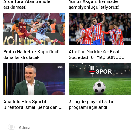
Arda Turan’dan transfer
Yunus Akgün: Evimizde
açıklaması!
şampiyonluğu istiyoruz!
Pedro Malheiro: Kupa finali
Atletico Madrid: 4 – Real
daha farklı olacak
Sociedad: 0 | MAÇ SONUCU
Anadolu Efes Sportif
3. Lig’de play-off 3. tur
Direktörü İsmail Şenol’dan HT
programı açıklandı
Spor’a özel açıklamalar: Final
Four’un hayalini kuruyorduk!