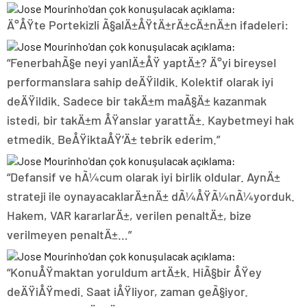
Ä°ÅŸte Portekizli Ã§alÄ±ÅŸtÄ±rÄ±cÄ±nÄ±n ifadeleri:
“FenerbahÃ§e neyi yanlÄ±ÅŸ yaptÄ±? Ä°yi bireysel
performanslara sahip deÄŸildik. Kolektif olarak iyi
deÄŸildik. Sadece bir takÄ±m maÃ§Ä± kazanmak
istedi, bir takÄ±m ÅŸanslar yarattÄ±. Kaybetmeyi hak
etmedik. BeÅŸiktaÅŸ’Ä± tebrik ederim.”
“Defansif ve hÃ¼cum olarak iyi birlik oldular. AynÄ±
strateji ile oynayacaklarÄ±nÄ± dÃ¼ÅŸÃ¼nÃ¼yorduk.
Hakem, VAR kararlarÄ±, verilen penaltÄ±, bize
verilmeyen penaltÄ±…”
“KonuÅŸmaktan yoruldum artÄ±k. HiÃ§bir ÅŸey
deÄŸiÅŸmedi. Saat iÅŸliyor, zaman geÃ§iyor.