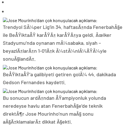
Trendyol SÃ¼per Lig’in 34. haftasÄ±nda FenerbahÃ§e
ile BeÅŸiktaÅŸ karÅŸÄ± karÅŸÄ±ya geldi. Ãœlker
Stadyumu’nda oynanan mÃ¼sabaka, siyah –
beyazlÄ±larÄ±n 1-0’lÄ±k Ã¼stÃ¼nlÃ¼ÄŸÃ¼yle
sonuÃ§landÄ±.
BeÅŸiktaÅŸ’a galibiyeti getiren golÃ¼ 44. dakikada
Gedson Fernandes kaydetti.
Bu sonucun ardÄ±ndan ÅŸampiyonluk yolunda
neredeyse havlu atan FenerbahÃ§e’de teknik
direktÃ¶r Jose Mourinho’nun maÃ§ sonu
aÃ§Ä±klamalarÄ± dikkat Ã§ekti.