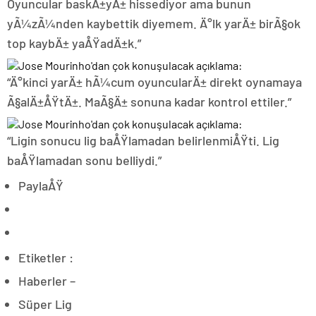
Oyuncular baskÄ±yÄ± hissediyor ama bunun
yÃ¼zÃ¼nden kaybettik diyemem. Ä°lk yarÄ± birÃ§ok
top kaybÄ± yaÅŸadÄ±k.”
“Ä°kinci yarÄ± hÃ¼cum oyuncularÄ± direkt oynamaya
Ã§alÄ±ÅŸtÄ±. MaÃ§Ä± sonuna kadar kontrol ettiler.”
“Ligin sonucu lig baÅŸlamadan belirlenmiÅŸti. Lig
baÅŸlamadan sonu belliydi.”
PaylaÅŸ
Etiketler :
Haberler –
Süper Lig