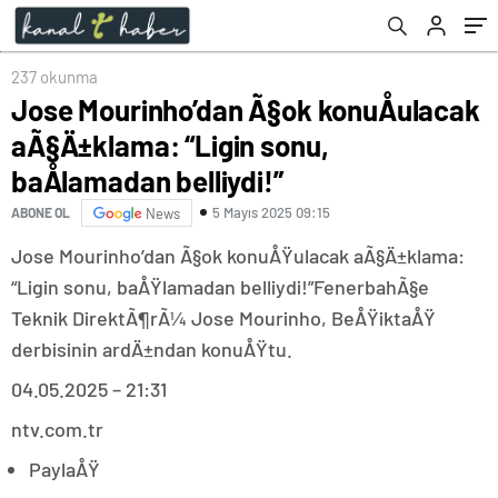
belliydi!”
237 okunma
Jose Mourinho’dan Ã§ok konuÅulacak
aÃ§Ä±klama: “Ligin sonu,
baÅlamadan belliydi!”
5 Mayıs 2025 09:15
ABONE OL
News
Jose Mourinho’dan Ã§ok konuÅŸulacak aÃ§Ä±klama:
“Ligin sonu, baÅŸlamadan belliydi!”FenerbahÃ§e
Teknik DirektÃ¶rÃ¼ Jose Mourinho, BeÅŸiktaÅŸ
derbisinin ardÄ±ndan konuÅŸtu.
04.05.2025 – 21:31
ntv.com.tr
PaylaÅŸ