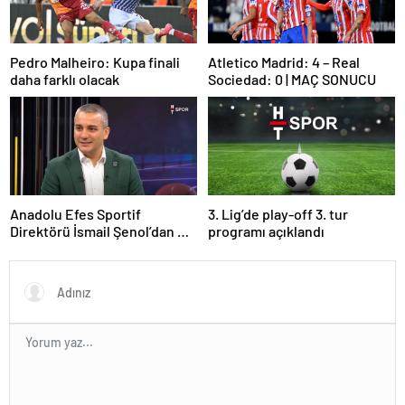
Pedro Malheiro: Kupa finali
Atletico Madrid: 4 – Real
daha farklı olacak
Sociedad: 0 | MAÇ SONUCU
Anadolu Efes Sportif
3. Lig’de play-off 3. tur
Direktörü İsmail Şenol’dan HT
programı açıklandı
Spor’a özel açıklamalar: Final
Four’un hayalini kuruyorduk!