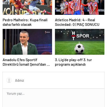
Pedro Malheiro: Kupa finali
Atletico Madrid: 4 – Real
daha farklı olacak
Sociedad: 0 | MAÇ SONUCU
Anadolu Efes Sportif
3. Lig’de play-off 3. tur
Direktörü İsmail Şenol’dan HT
programı açıklandı
Spor’a özel açıklamalar: Final
Four’un hayalini kuruyorduk!