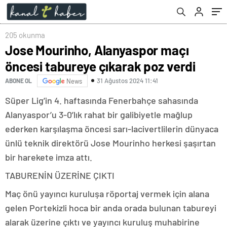
205 okunma
Jose Mourinho, Alanyaspor maçı
öncesi tabureye çıkarak poz verdi
31 Ağustos 2024 11:41
ABONE OL
News
Süper Lig’in 4. haftasında Fenerbahçe sahasında
Alanyaspor’u 3-0’lık rahat bir galibiyetle mağlup
ederken karşılaşma öncesi sarı-lacivertlilerin dünyaca
ünlü teknik direktörü Jose Mourinho herkesi şaşırtan
bir harekete imza attı.
TABURENİN ÜZERİNE ÇIKTI
Maç önü yayıncı kuruluşa röportaj vermek için alana
gelen Portekizli hoca bir anda orada bulunan tabureyi
alarak üzerine çıktı ve yayıncı kuruluş muhabirine