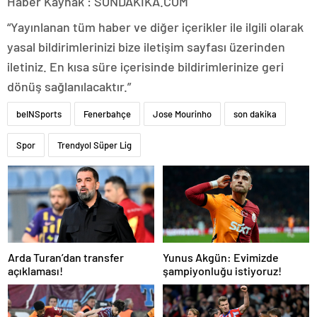
Haber Kaynak : SONDAKIKA.COM
“Yayınlanan tüm haber ve diğer içerikler ile ilgili olarak
yasal bildirimlerinizi bize iletişim sayfası üzerinden
iletiniz. En kısa süre içerisinde bildirimlerinize geri
dönüş sağlanılacaktır.”
beINSports
Fenerbahçe
Jose Mourinho
son dakika
Spor
Trendyol Süper Lig
Arda Turan’dan transfer
Yunus Akgün: Evimizde
açıklaması!
şampiyonluğu istiyoruz!