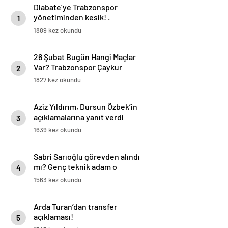
Diabate’ye Trabzonspor
yönetiminden kesik! .
1
1889 kez okundu
26 Şubat Bugün Hangi Maçlar
Var? Trabzonspor Çaykur
2
Rizespor Maçı Hangi Kanalda?
1827 kez okundu
İşte 26 Şubat Günün Maçları
Aziz Yıldırım, Dursun Özbek’in
açıklamalarına yanıt verdi
3
1639 kez okundu
Sabri Sarıoğlu görevden alındı
mı? Genç teknik adam o
4
iddialara yanıt verdi
1563 kez okundu
Arda Turan’dan transfer
açıklaması!
5