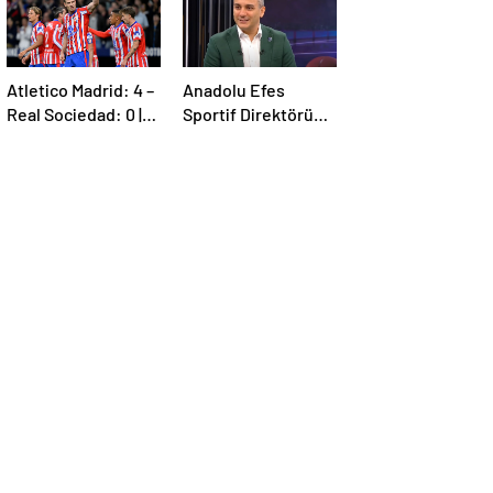
Atletico Madrid: 4 –
Anadolu Efes
Real Sociedad: 0 |
Sportif Direktörü
MAÇ SONUCU
İsmail Şenol’dan HT
Spor’a özel
açıklamalar: Final
Four’un hayalini
kuruyorduk!