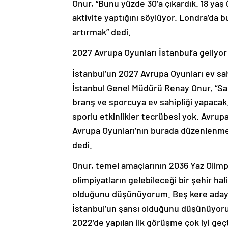
Onur, “Bunu yüzde 30’a çıkardık. 18 yaş 
aktivite yaptığını söylüyor. Londra’da b
artırmak” dedi.
2027 Avrupa Oyunları İstanbul’a geliyor
İstanbul’un 2027 Avrupa Oyunları ev sah
İstanbul Genel Müdürü Renay Onur, “Saha
branş ve sporcuya ev sahipliği yapacak.
sporlu etkinlikler tecrübesi yok. Avrupa 
Avrupa Oyunları’nın burada düzenlenmesi,
dedi.
Onur, temel amaçlarının 2036 Yaz Olimpi
olimpiyatların gelebileceği bir şehir h
olduğunu düşünüyorum. Beş kere aday o
İstanbul’un şansı olduğunu düşünüyorum
2022’de yapılan ilk görüşme çok iyi geçt