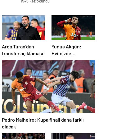
1545 kez okundu
Arda Turan’dan
Yunus Akgün:
transfer açıklaması!
Evimizde
şampiyonluğu
istiyoruz!
Pedro Malheiro: Kupa finali daha farklı
olacak