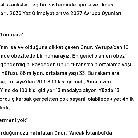
alışkanlıkları, eğitim sisteminde spora verilmesi
ri, 2036 Yaz Olimpiyatları ve 2027 Avrupa Oyunları
 1 numara”
’nın ise 44 olduğuna dikkat çeken Onur, “Avrupa’dan 10
nde obezitede bir numarayız. En genci olan en obez”
i gönderdiğini kaydeden Onur, “Fransa’nın ortalama yaşı
n nüfusu 86 milyon, ortalama yaşı 33. Bu rakamlara
rsa, Türkiye’den 700-800 kişi gitmeli. Ama bizim
Yine de 100 kişi gidiyor 13 madalya alıyor. Yüzde 13
rcu çıkarsak gerçekten çok başarılı olabilecek yetkinlik
dedi.
retmeni yok”
urduğumuzu hatırlatan Onur, “Ancak İstanbul’da