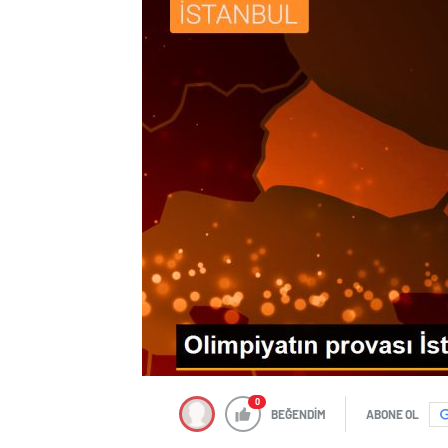
0
BEĞENDİM
ABONE OL