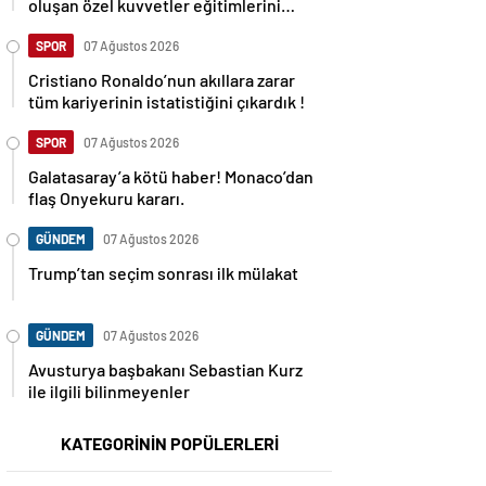
oluşan özel kuvvetler eğitimlerini
başlattı.
SPOR
07 Ağustos 2026
Cristiano Ronaldo’nun akıllara zarar
tüm kariyerinin istatistiğini çıkardık !
SPOR
07 Ağustos 2026
Galatasaray’a kötü haber! Monaco’dan
flaş Onyekuru kararı.
GÜNDEM
07 Ağustos 2026
Trump’tan seçim sonrası ilk mülakat
GÜNDEM
07 Ağustos 2026
Avusturya başbakanı Sebastian Kurz
ile ilgili bilinmeyenler
KATEGORİNİN POPÜLERLERİ