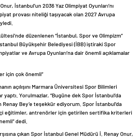
nur, İstanbul’un 2036 Yaz Olimpiyat Oyunları’nı
mpiyat provası niteliği taşıyacak olan 2027 Avrupa
yledi.
kültesi’nde düzenlenen “İstanbul, Spor ve Olimpizm”
 İstanbul Büyükşehir Belediyesi (İBB) iştiraki Spor
piyatlar ve Avrupa Oyunları’na dair önemli açıklamalar
er için çok önemli”
anın açılışını Marmara Üniversitesi Spor Bilimleri
 yaptı. Yorulmazlar, “Bugüne dek Spor İstanbul’da
için Renay Bey’e teşekkür ediyorum. Spor İstanbul’da
 eğitimler, antrenörler için getirilen sertifika kriterleri
nemli” dedi.
arşısına çıkan Spor İstanbul Genel Müdürü İ. Renay Onur,