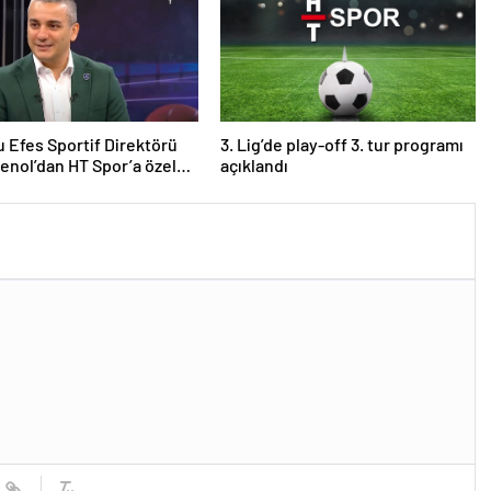
 Efes Sportif Direktörü
3. Lig’de play-off 3. tur programı
Şenol’dan HT Spor’a özel
açıklandı
alar: Final Four’un
i kuruyorduk!