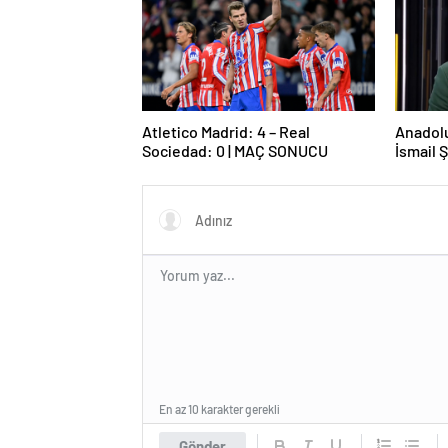
Atletico Madrid: 4 – Real
Anadolu
Sociedad: 0 | MAÇ SONUCU
İsmail 
açıklam
hayalin
En az 10 karakter gerekli
Gönder