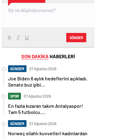
GÖNDER
SON DAKİKA
HABERLERİ
GÜNDEM
07 Ağustos 2026
Joe Biden 6 aylık hedeflerini açıkladı.
Senato buz gibi…
SPOR
07 Ağustos 2026
En fazla kızaran takım Antalyaspor!
Tam 5 futbolcu….
GÜNDEM
07 Ağustos 2026
Norweç silahlı kuvvetleri kadınlardan