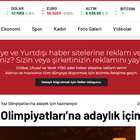
DOLAR
EURO
ALTIN
BITCOIN
47,7055
55,0253
6.538,95
%
0.15%
-0.02%
0,71
Ekonomi
Spor
Kadın
Foto Galeri
Videolar
 Yaz Olimpiyatları’na adaylık için hazırlanıyor
2
Olimpiyatları’na adaylık için