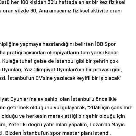
üstü her 100 kişiden 30’u haftada en az bir kez fiziksel
u oran yüzde 60. Ana amacımız fiziksel aktivite oranı
ipliğine yapmaya hazırlandığını belirten İBB Spor
 pratiği açısından olimpiyatların tam yarısı kadar
 Kulağa tuhaf gelse de İstanbul gibi bir şehrin çok
Oyunları, Yaz Olimpiyat Oyunları’nın bir provası gibi.
 İstanbul’un CV’sine yazılacak keyifli bir iş olacak”
yat Oyunları’na ev sahibi olan İstanbul’u öncelikle
aline getirmek olduğunu vurgulayarak, “2036 için şansımız
lduğu ve herkesin merak ettiği bir şehir olduğu için
. Yeter ki doğru yatırımları yapalım. Lozan’da Mayıs
i. Bizden İstanbul’un spor master planı istendi.