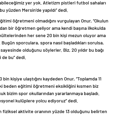
bileceğimiz yer yok. Atletizm pistleri futbol sahaları
 bu yüzden Mersin’de yapıldı” dedi.
 eğitimi öğretmeni olmadığını vurgulayan Onur, “Okulun
adan bir öğretmen geliyor ama kendi başına ilkokulda
kültelerinden her sene 20 bin kişi mezun oluyor ama
Bugün sporculara, spora nasıl başladıkları sorulsa,
sayesinde olduğunu söylerler. Biz, 20 yıldır bu bağı
i de bu” dedi.
00 bin kişiye ulaştığını kaydeden Onur, “Toplamda 11
aki beden eğitimi öğretmeni eksikliğini kısmen biz
cuk bizim spor okullarından yararlanmaya başladı.
esyonel kulüplere yolcu ediyoruz” dedi.
 fiziksel aktivite oranının yüzde 13 olduğunu belirten