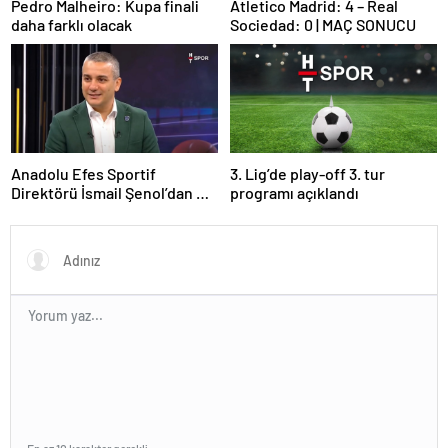
Pedro Malheiro: Kupa finali
Atletico Madrid: 4 – Real
daha farklı olacak
Sociedad: 0 | MAÇ SONUCU
Anadolu Efes Sportif
3. Lig’de play-off 3. tur
Direktörü İsmail Şenol’dan HT
programı açıklandı
Spor’a özel açıklamalar: Final
Four’un hayalini kuruyorduk!