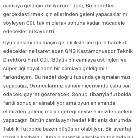
camiaya geldiğimi biliyorum” dedi. Bu hedefleri
gerçekleştirmek için ellerinden geleni yapacaklarını
söyleyen Gül, takım olarak sonuna kadar mücadele
edeceklerini kaydetti.
Oyun anlamında maçın gerekliliklerine göre hareket
edeceklerine işaret eden GMG Kastamonuspor Teknik
Direktörü Fırat Gül, “Büyük bir camiaya üst ligleri ve
süper ligi hayal eden bir camiaya geldiğimin
farkındayım. Bu hedef doğrultusunda çalışmalarımızı
yapacağız. Oyuncularımız sahanın içerisinde çaba sarf
edecek, gayret gösterecek. Sonuç itibarıyla futbolda
farklı sonuçlar alınabiliyor ama oyun anlamında
elimizden geleni, maçın gereği neyse elimizden geleni
yapacağız. Bütün camia aynı hedef kilitleniş durumda.
Tabii ki futbolda bazen düşüşler olabiliyor. Bir avantaj
vardı o kayboldu. Ama o avantajı yakalayan takımda bu