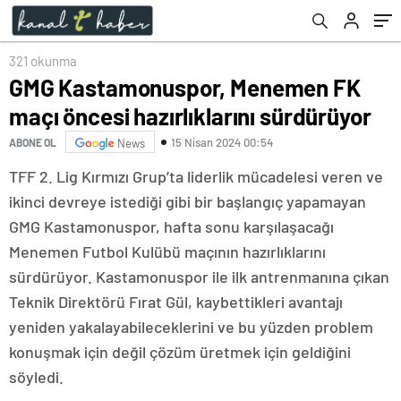
321 okunma
GMG Kastamonuspor, Menemen FK
maçı öncesi hazırlıklarını sürdürüyor
15 Nisan 2024 00:54
ABONE OL
News
TFF 2. Lig Kırmızı Grup’ta liderlik mücadelesi veren ve
ikinci devreye istediği gibi bir başlangıç yapamayan
GMG Kastamonuspor, hafta sonu karşılaşacağı
Menemen Futbol Kulübü maçının hazırlıklarını
sürdürüyor. Kastamonuspor ile ilk antrenmanına çıkan
Teknik Direktörü Fırat Gül, kaybettikleri avantajı
yeniden yakalayabileceklerini ve bu yüzden problem
konuşmak için değil çözüm üretmek için geldiğini
söyledi.