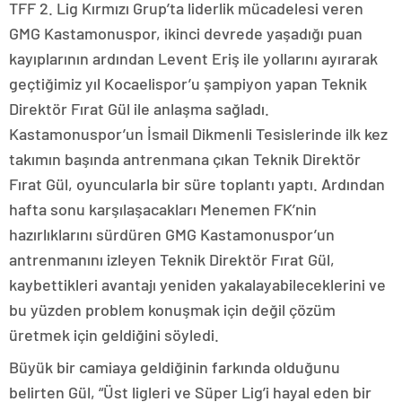
TFF 2. Lig Kırmızı Grup’ta liderlik mücadelesi veren
GMG Kastamonuspor, ikinci devrede yaşadığı puan
kayıplarının ardından Levent Eriş ile yollarını ayırarak
geçtiğimiz yıl Kocaelispor’u şampiyon yapan Teknik
Direktör Fırat Gül ile anlaşma sağladı.
Kastamonuspor’un İsmail Dikmenli Tesislerinde ilk kez
takımın başında antrenmana çıkan Teknik Direktör
Fırat Gül, oyuncularla bir süre toplantı yaptı. Ardından
hafta sonu karşılaşacakları Menemen FK’nin
hazırlıklarını sürdüren GMG Kastamonuspor’un
antrenmanını izleyen Teknik Direktör Fırat Gül,
kaybettikleri avantajı yeniden yakalayabileceklerini ve
bu yüzden problem konuşmak için değil çözüm
üretmek için geldiğini söyledi.
Büyük bir camiaya geldiğinin farkında olduğunu
belirten Gül, “Üst ligleri ve Süper Lig’i hayal eden bir