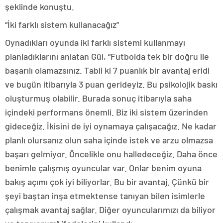
şeklinde konuştu.
“İki farklı sistem kullanacağız”
Oynadıkları oyunda iki farklı sistemi kullanmayı
planladıklarını anlatan Gül, “Futbolda tek bir doğru ile
başarılı olamazsınız. Tabii ki 7 puanlık bir avantaj eridi
ve bugün itibarıyla 3 puan gerideyiz. Bu psikolojik baskı
oluşturmuş olabilir. Burada sonuç itibarıyla saha
içindeki performans önemli. Biz iki sistem üzerinden
gideceğiz. İkisini de iyi oynamaya çalışacağız. Ne kadar
planlı olursanız olun saha içinde istek ve arzu olmazsa
başarı gelmiyor. Öncelikle onu halledeceğiz. Daha önce
benimle çalışmış oyuncular var. Onlar benim oyuna
bakış açımı çok iyi biliyorlar. Bu bir avantaj. Çünkü bir
şeyi baştan inşa etmektense tanıyan bilen isimlerle
çalışmak avantaj sağlar. Diğer oyuncularımızı da biliyor