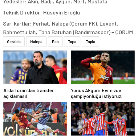
Yedekler: Akın, Badji, Aygün, Mert, Mustafa
Teknik Direktör: Hüseyin Eroğlu
Sarı kartlar: Ferhat, Nalepa (Çorum FK), Levent,
Rahmettullah, Taha Batuhan (Bandırmaspor) – ÇORUM
Geraldo
Nalepa
Pas
Topa
Topla
Arda Turan’dan transfer
Yunus Akgün: Evimizde
açıklaması!
şampiyonluğu istiyoruz!