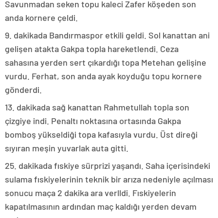
Savunmadan seken topu kaleci Zafer köşeden son
anda kornere çeldi.
9. dakikada Bandırmaspor etkili geldi. Sol kanattan ani
gelişen atakta Gakpa topla hareketlendi. Ceza
sahasına yerden sert çıkardığı topa Metehan gelişine
vurdu. Ferhat, son anda ayak koyduğu topu kornere
gönderdi.
13. dakikada sağ kanattan Rahmetullah topla son
çizgiye indi. Penaltı noktasına ortasında Gakpa
bomboş yükseldiği topa kafasıyla vurdu. Üst direği
sıyıran meşin yuvarlak auta gitti.
25. dakikada fıskiye sürprizi yaşandı. Saha içerisindeki
sulama fıskiyelerinin teknik bir arıza nedeniyle açılması
sonucu maça 2 dakika ara verlldi. Fıskiyelerin
kapatılmasının ardından maç kaldığı yerden devam