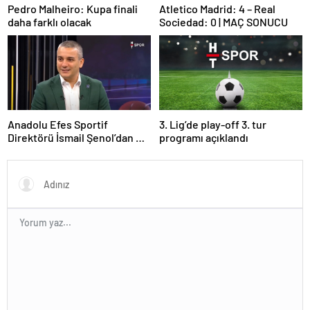
Pedro Malheiro: Kupa finali
Atletico Madrid: 4 – Real
daha farklı olacak
Sociedad: 0 | MAÇ SONUCU
Anadolu Efes Sportif
3. Lig’de play-off 3. tur
Direktörü İsmail Şenol’dan HT
programı açıklandı
Spor’a özel açıklamalar: Final
Four’un hayalini kuruyorduk!