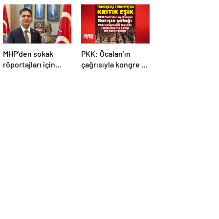
MHP’den sokak
PKK: Öcalan’ın
röportajları için
çağrısıyla kongre 5-
kanun teklifi
7 Mayıs’ta toplandı!
Tarihi bir karar
alındı!