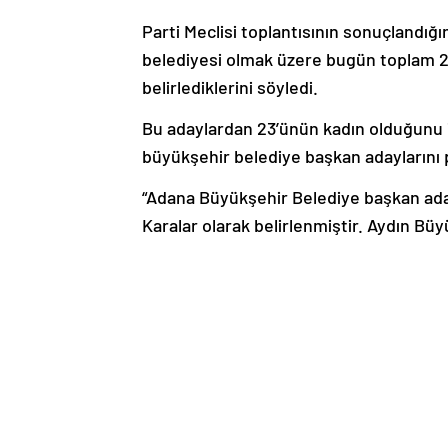
Parti Meclisi toplantısının sonuçlandığını
belediyesi olmak üzere bugün toplam 2
belirlediklerini söyledi.
Bu adaylardan 23’ünün kadın olduğunu i
büyükşehir belediye başkan adaylarını 
“Adana Büyükşehir Belediye başkan ad
Karalar olarak belirlenmiştir. Aydın Bü
Büyükşehir belediye başkanımız Sayın Öz
Büyükşehir Belediye Başkanımız Sayın 
Eskişehir’e büyük katkı koydu ve Eskiş
hizmetleri oldu. Bugün Parti Meclisimiz
başkan adayımız olarak Sayın Ayşe Ünlü
Büyükşehir Belediye başkan adayımız o
Hatay Büyükşehir Belediye başkan ada