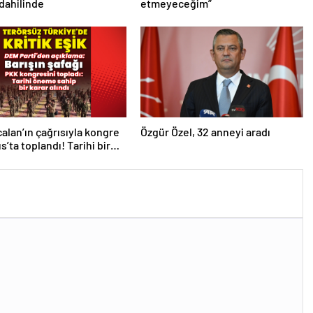
 dahilinde
etmeyeceğim”
alan’ın çağrısıyla kongre
Özgür Özel, 32 anneyi aradı
s’ta toplandı! Tarihi bir
ındı!