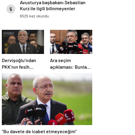
Avusturya başbakanı Sebastian
Kurz ile ilgili bilinmeyenler
5
6525 kez okundu
Dervişoğlu’ndan
Ara seçim
PKK’nın fesih
açıklaması: Bunlar
kararına ilişkin
ihtimal dahilinde
açıklama
“Bu davete de icabet etmeyeceğim”