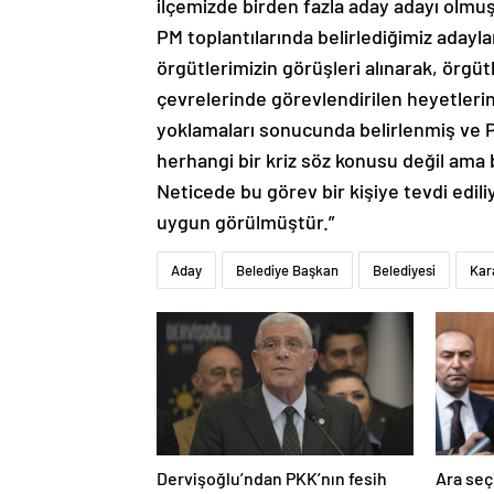
ilçemizde birden fazla aday adayı olmu
PM toplantılarında belirlediğimiz aday
örgütlerimizin görüşleri alınarak, örgüt
çevrelerinde görevlendirilen heyetlerin
yoklamaları sonucunda belirlenmiş ve PM
herhangi bir kriz söz konusu değil ama b
Neticede bu görev bir kişiye tevdi edili
uygun görülmüştür.”
Aday
Belediye Başkan
Belediyesi
Kar
Dervişoğlu’ndan PKK’nın fesih
Ara seç