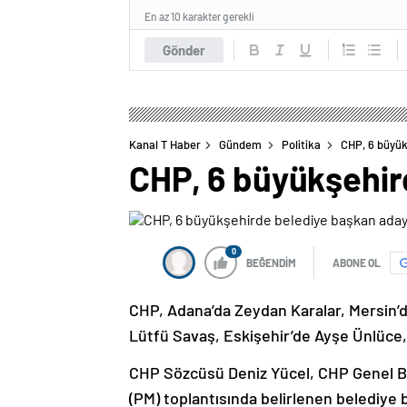
En az 10 karakter gerekli
Gönder
Kanal T Haber
Gündem
Politika
CHP, 6 büyük
CHP, 6 büyükşehird
0
BEĞENDİM
ABONE OL
CHP, Adana’da Zeydan Karalar, Mersin’d
Lütfü Savaş, Eskişehir’de Ayşe Ünlüce,
CHP Sözcüsü Deniz Yücel, CHP Genel Ba
(PM) toplantısında belirlenen belediye b