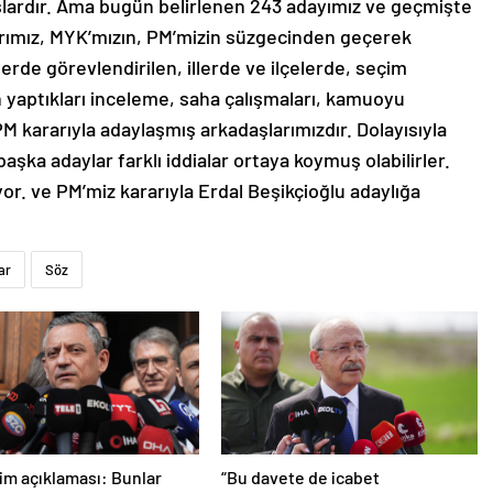
şlardır. Ama bugün belirlenen 243 adayımız ve geçmişte
larımız, MYK’mızın, PM’mizin süzgecinden geçerek
lerde görevlendirilen, illerde ve ilçelerde, seçim
 yaptıkları inceleme, saha çalışmaları, kamuoyu
 kararıyla adaylaşmış arkadaşlarımızdır. Dolayısıyla
aşka adaylar farklı iddialar ortaya koymuş olabilirler.
yor. ve PM’miz kararıyla Erdal Beşikçioğlu adaylığa
ar
Söz
im açıklaması: Bunlar
“Bu davete de icabet