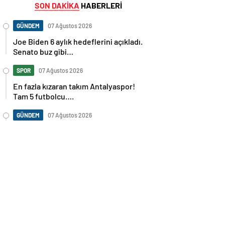
SON DAKİKA
HABERLERİ
GÜNDEM
07 Ağustos 2026
Joe Biden 6 aylık hedeflerini açıkladı.
Senato buz gibi…
SPOR
07 Ağustos 2026
En fazla kızaran takım Antalyaspor!
Tam 5 futbolcu….
GÜNDEM
07 Ağustos 2026
Norweç silahlı kuvvetleri kadınlardan
oluşan özel kuvvetler eğitimlerini
başlattı.
SPOR
07 Ağustos 2026
Cristiano Ronaldo’nun akıllara zarar
tüm kariyerinin istatistiğini çıkardık !
SPOR
07 Ağustos 2026
Galatasaray’a kötü haber! Monaco’dan