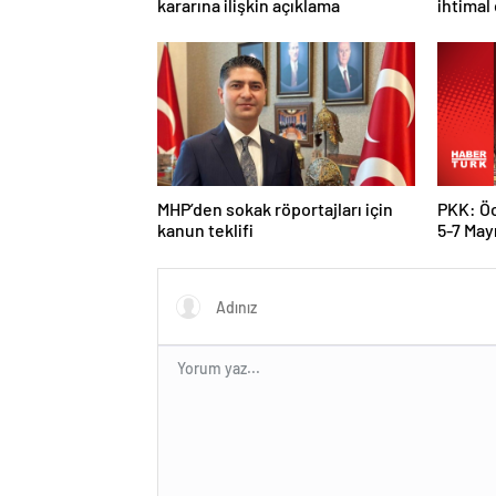
kararına ilişkin açıklama
ihtimal
MHP’den sokak röportajları için
PKK: Öc
kanun teklifi
5-7 Mayı
karar al