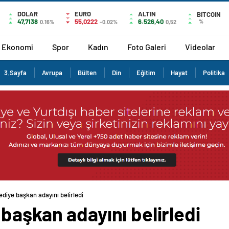
DOLAR
EURO
ALTIN
BITCOIN
47,7138
55,0222
6.526,40
%
0.16%
-0.02%
0,52
Ekonomi
Spor
Kadın
Foto Galeri
Videolar
3.Sayfa
Avrupa
Bülten
Din
Eğitim
Hayat
Politika
ediye başkan adayını belirledi
başkan adayını belirledi