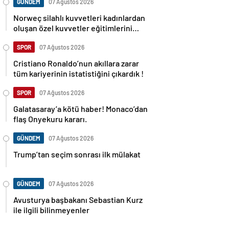
GÜNDEM
07 Ağustos 2026
Norweç silahlı kuvvetleri kadınlardan
oluşan özel kuvvetler eğitimlerini
başlattı.
SPOR
07 Ağustos 2026
Cristiano Ronaldo’nun akıllara zarar
tüm kariyerinin istatistiğini çıkardık !
SPOR
07 Ağustos 2026
Galatasaray’a kötü haber! Monaco’dan
flaş Onyekuru kararı.
GÜNDEM
07 Ağustos 2026
Trump’tan seçim sonrası ilk mülakat
GÜNDEM
07 Ağustos 2026
Avusturya başbakanı Sebastian Kurz
ile ilgili bilinmeyenler