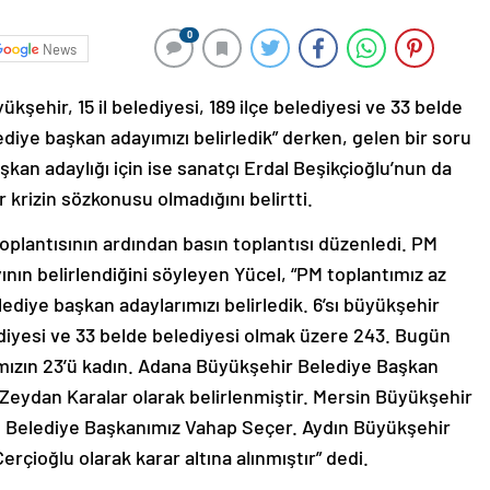
0
News
şehir, 15 il belediyesi, 189 ilçe belediyesi ve 33 belde
iye başkan adayımızı belirledik” derken, gelen bir soru
an adaylığı için ise sanatçı Erdal Beşikçioğlu’nun da
r krizin sözkonusu olmadığını belirtti.
oplantısının ardından basın toplantısı düzenledi. PM
nın belirlendiğini söyleyen Yücel, “PM toplantımız az
diye başkan adaylarımızı belirledik. 6’sı büyükşehir
elediyesi ve 33 belde belediyesi olmak üzere 243. Bugün
ımızın 23’ü kadın. Adana Büyükşehir Belediye Başkan
eydan Karalar olarak belirlenmiştir. Mersin Büyükşehir
 Belediye Başkanımız Vahap Seçer. Aydın Büyükşehir
rçioğlu olarak karar altına alınmıştır” dedi.