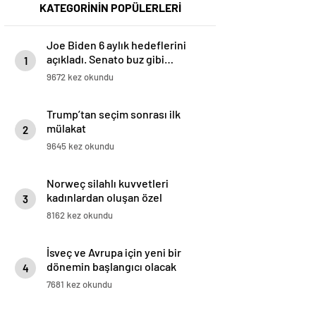
KATEGORİNİN POPÜLERLERİ
Joe Biden 6 aylık hedeflerini
açıkladı. Senato buz gibi…
1
9672 kez okundu
Trump’tan seçim sonrası ilk
mülakat
2
9645 kez okundu
Norweç silahlı kuvvetleri
kadınlardan oluşan özel
3
kuvvetler eğitimlerini başlattı.
8162 kez okundu
İsveç ve Avrupa için yeni bir
dönemin başlangıcı olacak
4
kararlar.
7681 kez okundu