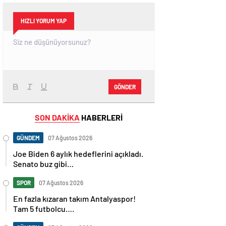
HIZLI YORUM YAP
GÖNDER
SON DAKİKA
HABERLERİ
GÜNDEM
07 Ağustos 2026
Joe Biden 6 aylık hedeflerini açıkladı.
Senato buz gibi…
SPOR
07 Ağustos 2026
En fazla kızaran takım Antalyaspor!
Tam 5 futbolcu….