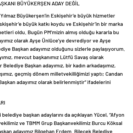
AŞKANI BÜYÜKERŞEN ADAY DEĞİL
 Yılmaz Büyükerşen’in Eskişehir’e büyük hizmetler
skişehir’e büyük katkı koydu ve Eskişehir’in bir marka
tleri oldu. Bugün PM’mizin almış olduğu kararla bu
ayımız olarak Ayşe Ünlüce’ye devrediyor ve Ayşe
ediye Başkan adayımız olduğunu sizlerle paylaşıyorum.
yımız, mevcut başkanımız Lütfü Savaş olarak
r Belediye Başkan adayımız, bir kadın arkadaşımız,
aşımız, geçmiş dönem milletvekilliğimizi yaptı; Candan
şkan adayımız olarak belirlenmiştir” ifadelerini
RI
ki belediye başkan adaylarını da açıklayan Yücel, “Afyon
vekilimiz ve TBMM Grup Başkanvekilimiz Burcu Köksal
 Başkan adayımız Bilgehan Erdem. Bilecek Belediye