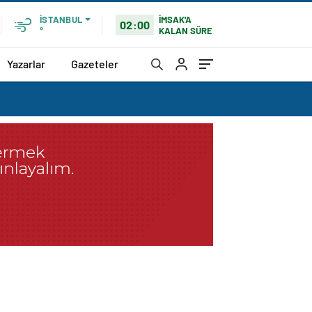
İMSAK'A
İSTANBUL
02:00
KALAN SÜRE
°
Yazarlar
Gazeteler