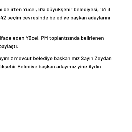
 belirten Yücel, 6’sı büyükşehir belediyesi, 15’i il
42 seçim çevresinde belediye başkan adaylarını
fade eden Yücel, PM toplantısında belirlenen
paylaştı:
ayımız mevcut belediye başkanımız Sayın Zeydan
yükşehir Belediye başkan adayımız yine Aydın
lem Çerçioğlu olarak karar altına alınmıştır. Eskişehir
Yılmaz Büyükerşen Eskişehir’e büyük hizmetler verdi.
ehir’in bir marka şehri olması konusunda çok büyük
in almış olduğu kararla bu görevi, bu bayrağı belediye
ce’ye devrediyor. Ayşe Ünlüce’nin Eskişehir
lduğunu sizlerle paylaşıyorum.
yımız mevcut başkanımız Sayın Lütfü Savaş olarak