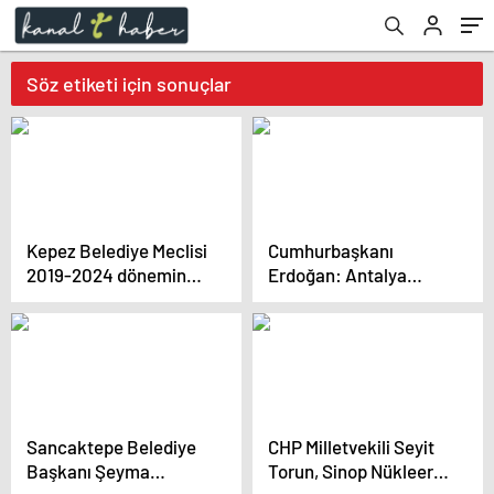
Söz etiketi için sonuçlar
Kepez Belediye Meclisi
Cumhurbaşkanı
2019-2024 döneminde
Erdoğan: Antalya
son kez toplandı
diplomasinin de
küresel yıldızlarından
biri haline dönüşüyor
Sancaktepe Belediye
CHP Milletvekili Seyit
Başkanı Şeyma
Torun, Sinop Nükleer