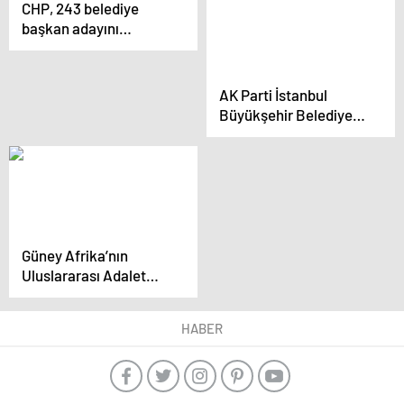
CHP, 243 belediye
başkan adayını
belirledi
AK Parti İstanbul
Büyükşehir Belediye
Başkan Adayı Murat
Kurum İSTOÇ’u ziyaret
etti
Güney Afrika’nın
Uluslararası Adalet
Divanı’na İsrail
başvurusu ne anlama
HABER
geliyor?