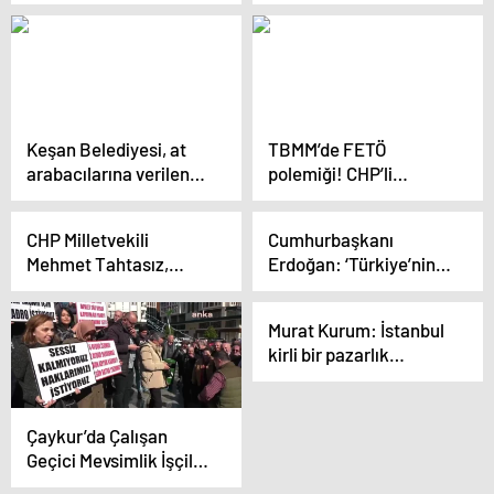
Döğücü, ‘vizyon’
Santrali için verilen
projelerini tanıttı
sözlerin sebeplerini
sordu
Keşan Belediyesi, at
TBMM’de FETÖ
arabacılarına verilen
polemiği! CHP’li
sözleri tutmadı
Tanal’ın sözlerine
Meclis Başkanvekili
CHP Milletvekili
Cumhurbaşkanı
Bozdağ’dan zehir
Mehmet Tahtasız,
Erdoğan: ‘Türkiye’nin
zemberek yanıt
Kuruçay TOKİ
savunma sanayi
Konutlarında yaşanan
hamleleri konuşuluyor’
Murat Kurum: İstanbul
sorunları gündeme
kirli bir pazarlık
getirdi
masasına yatırılmıştır
Çaykur’da Çalışan
Geçici Mevsimlik İşçiler
Kadro Talebiyle Eylem