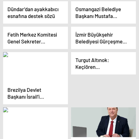
Yaptı
Dündar’dan ayakkabıcı
Osmangazi Belediye
esnafına destek sözü
Başkanı Mustafa
Dündar, Ayakkabıcı
Esnafıyla Buluştu
Fetih Merkez Komitesi
İzmir Büyükşehir
Genel Sekreter
Belediyesi Gürçeşme
Yardımcısı: Hamas’ı
Çocuk Belediyesi
uzlaşı hükümetine
Yerleşkesi Açıldı
Turgut Altınok:
dahil etmek istiyoruz
Keçiören
Belediyesinde İşçilerin
Maaşları Aksamamıştır
Brezilya Devlet
Başkanı İsrail’i
soykırım yapmakla
suçladı