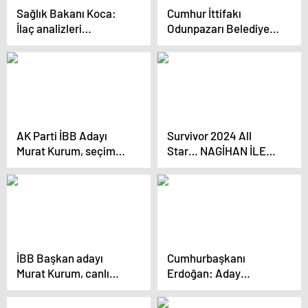
Sağlık Bakanı Koca:
Cumhur İttifakı
İlaç analizleri
Odunpazarı Belediye
mükerrerlikten
Başkan Adayı Özkan
arındırılarak yapılmaya
Alp, Belediye
devam edecek
Çalışanlarına İş
Garantisi Verdi
AK Parti İBB Adayı
Survivor 2024 All
Murat Kurum, seçim
Star… NAGİHAN İLE
çalışmaları
SAHRA ARASINDA
kapsamında
BÜYÜK GERGİNLİK!
Çekmeköy’de
vatandaşlarla bir araya
geldi
İBB Başkan adayı
Cumhurbaşkanı
Murat Kurum, canlı
Erdoğan: Aday
yayında soruları
tanıtımları bu hafta
yanıtladı Açıklaması
yapılacak