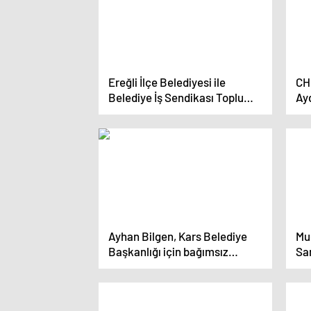
Ereğli İlçe Belediyesi ile
CH
Belediye İş Sendikası Toplu
Ay
Sözleşme İmza Töreni
Gerçekleştirildi
Ayhan Bilgen, Kars Belediye
Mu
Başkanlığı için bağımsız
San
adaylık başvurusunda bulundu