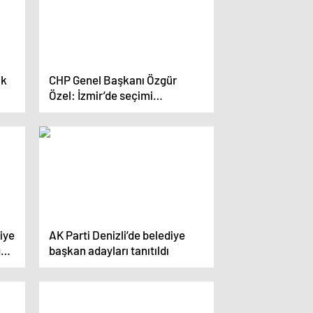
lk
CHP Genel Başkanı Özgür
Özel: İzmir’de seçimi
kazanacağız
iye
AK Parti Denizli’de belediye
gay
başkan adayları tanıtıldı
n