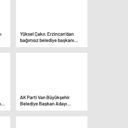
ı
Yüksel Çakır, Erzincan’dan
bağımsız belediye başkanı
adaylığı için başvuruda
bulundu
AK Parti Van Büyükşehir
mur
Belediye Başkan Adayı
ini
Abdulahat Arvas Projelerini
Açıkladı