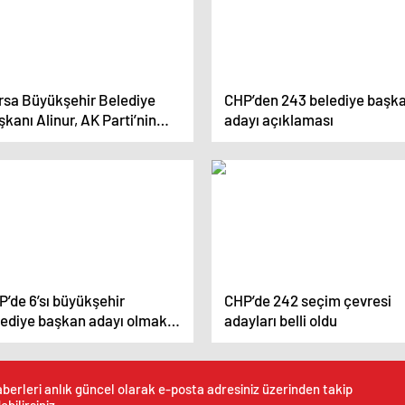
buluştu
rsa Büyükşehir Belediye
CHP’den 243 belediye başk
kanı Alinur, AK Parti’nin
adayı açıklaması
ruluşundan bugüne görev
mış isimleri bir araya
irdi
’de 6’sı büyükşehir
CHP’de 242 seçim çevresi
lediye başkan adayı olmak
adayları belli oldu
re 242 aday belli oldu
berleri anlık güncel olarak e-posta adresiniz üzerinden takip
ebilirsiniz.