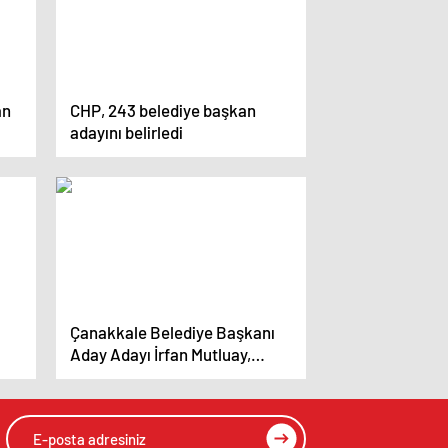
an
CHP, 243 belediye başkan
adayını belirledi
Çanakkale Belediye Başkanı
Aday Adayı İrfan Mutluay,
Muharrem Erkek’in atama
olarak aday gösterilmesine
tepki gösterdi