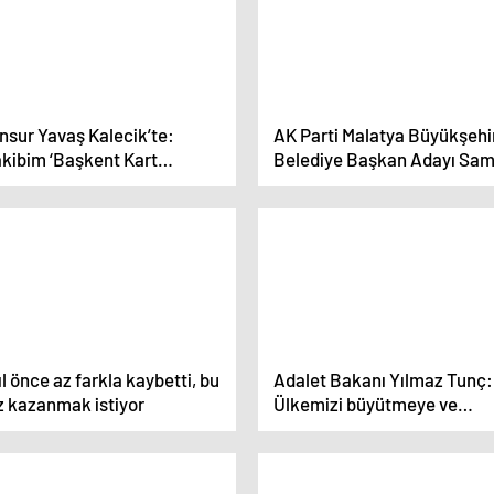
nsur Yavaş Kalecik’te:
AK Parti Malatya Büyükşehi
akibim ‘Başkent Kart
Belediye Başkan Adayı Sam
karacağım’ Diye Bunu Proje
Er, Kuluncak’ta seçim ofisi
arak Anlatmaya Başladı.
açılışına katıldı
ıl önce az farkla kaybetti, bu
Adalet Bakanı Yılmaz Tunç:
z kazanmak istiyor
Ülkemizi büyütmeye ve
ekonomiyi geliştirmeye de
edeceğiz