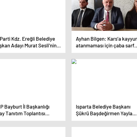
 Parti Kdz. Ereğli Belediye
Ayhan Bilgen: Kars’a kayy
şkan Adayı Murat Sesli’nin
atanmaması için çaba sarf
çim Bürosu Açılışı Yoğun
ettim
ılımla Gerçekleşti
P Bayburt İl Başkanlığı
Isparta Belediye Başkanı
ay Tanıtım Toplantısı
Şükrü Başdeğirmen Yayla
çekleştirildi
Mahallesi esnafıyla buluştu