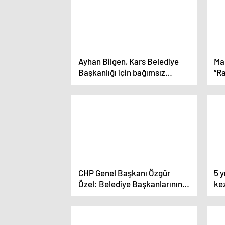
Ayhan Bilgen, Kars Belediye
Ma
Başkanlığı için bağımsız
“R
adaylığını açıkladı
Çı
Ol
CHP Genel Başkanı Özgür
5 y
Özel: Belediye Başkanlarının
ke
Mal Varlıkları Asılacak