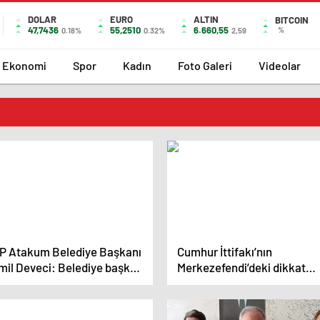
DOLAR
EURO
ALTIN
BITCOIN
47,7436
55,2510
6.660,55
%
0.18%
0.32%
2,59
Ekonomi
Spor
Kadın
Foto Galeri
Videolar
P Atakum Belediye Başkanı
Cumhur İttifakı’nın
mil Deveci: Belediye başkan
Merkezefendi’deki dikkat
aylarının seçimi önceden
çeken adayı Ekrem Başer, A
irlenmeli
Marım’ı ziyaret etti