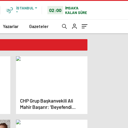
İMSAK'A
İSTANBUL
02:00
KALAN SÜRE
°
Yazarlar
Gazeteler
CHP Grup Başkanvekili Ali
Mahir Başarır: ‘Beyefendi
li
Muğla’dan, biz Bodrum’dan
konuşuyoruz’