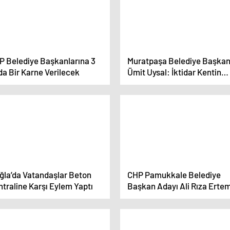
P Belediye Başkanlarına 3
Muratpaşa Belediye Başkan
da Bir Karne Verilecek
Ümit Uysal: İktidar Kentin
Sorunlarını Çözemedi
ğla’da Vatandaşlar Beton
CHP Pamukkale Belediye
traline Karşı Eylem Yaptı
Başkan Adayı Ali Rıza Erte
Seçim Koordinasyon Merkez
Açtı