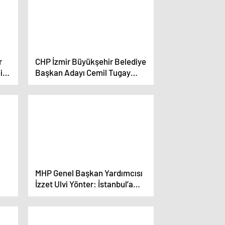
r
CHP İzmir Büyükşehir Belediye
i
Başkan Adayı Cemil Tugay
Menderes’te Seçim Ofisinin
Açılışını Gerçekleştirdi
MHP Genel Başkan Yardımcısı
İzzet Ulvi Yönter: İstanbul’a
vam
Cumhur İttifakı mühür vursun