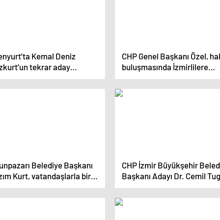
enyurt’ta Kemal Deniz
CHP Genel Başkanı Özel, ha
zkurt’un tekrar aday
buluşmasında İzmirlilere
sterilmemesi tartışması
seslendi
unpazarı Belediye Başkanı
CHP İzmir Büyükşehir Beled
ım Kurt, vatandaşlarla bir
Başkanı Adayı Dr. Cemil Tu
ya geldi
ve Bornova Belediye Başka
Adayı Ömer Eşki, Bornova
Çamdibi’nde düzenlenen
mitingde vatandaşlarla