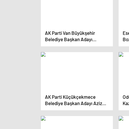
AK Parti Van Büyükşehir
Es
Belediye Başkan Adayı
Bo
Abdulahat Arvas Projelerini
gö
Açıkladı
AK Parti Küçükçekmece
Od
Belediye Başkan Adayı Aziz
Kaz
Yeniay’dan silahlı saldırı
ara
açıklaması