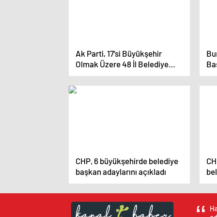
Ak Parti, 17’si Büyükşehir
Bu
Olmak Üzere 48 İl Belediye
Baş
Başkan Adayını Açıkladı.
ku
yap
get
CHP, 6 büyükşehirde belediye
CHP
başkan adaylarını açıkladı
be
üze
Ha
ed