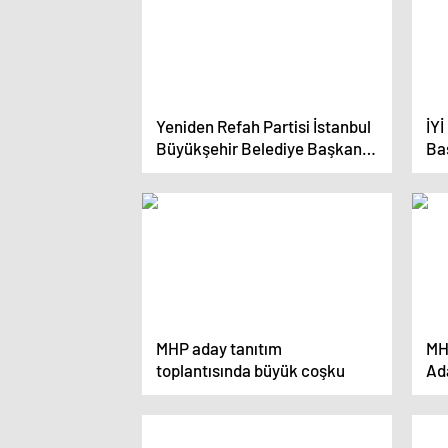
Yeniden Refah Partisi İstanbul
İYİ
Büyükşehir Belediye Başkan
Ba
Adayı Mehmet Altınöz ve ilçe
Se
belediye başkan adayları
Kat
tanıtıldı
MHP aday tanıtım
MH
toplantısında büyük coşku
Ad
Ger