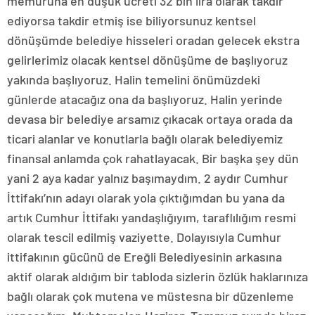
memuruna en düşük ücreti 32 bin lira olarak takdir
ediyorsa takdir etmiş ise biliyorsunuz kentsel
dönüşümde belediye hisseleri oradan gelecek ekstra
gelirlerimiz olacak kentsel dönüşüme de başlıyoruz
yakında başlıyoruz. Halin temelini önümüzdeki
günlerde atacağız ona da başlıyoruz. Halin yerinde
devasa bir belediye arsamız çıkacak ortaya orada da
ticari alanlar ve konutlarla bağlı olarak belediyemiz
finansal anlamda çok rahatlayacak. Bir başka şey dün
yani 2 aya kadar yalnız başımaydım. 2 aydır Cumhur
İttifakı’nın adayı olarak yola çıktığımdan bu yana da
artık Cumhur İttifakı yandaşlığıyım, taraflılığım resmi
olarak tescil edilmiş vaziyette. Dolayısıyla Cumhur
ittifakının gücünü de Ereğli Belediyesinin arkasına
aktif olarak aldığım bir tabloda sizlerin özlük haklarınıza
bağlı olarak çok mutena ve müstesna bir düzenleme