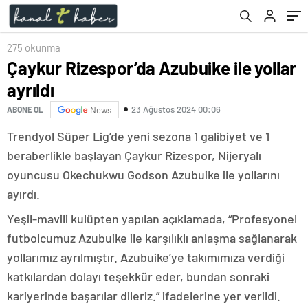
275 okunma
Çaykur Rizespor’da Azubuike ile yollar
ayrıldı
23 Ağustos 2024 00:06
ABONE OL
News
Trendyol Süper Lig’de yeni sezona 1 galibiyet ve 1
beraberlikle başlayan Çaykur Rizespor, Nijeryalı
oyuncusu Okechukwu Godson Azubuike ile yollarını
ayırdı.
Yeşil-mavili kulüpten yapılan açıklamada, “Profesyonel
futbolcumuz Azubuike ile karşılıklı anlaşma sağlanarak
yollarımız ayrılmıştır. Azubuike’ye takımımıza verdiği
katkılardan dolayı teşekkür eder, bundan sonraki
kariyerinde başarılar dileriz.” ifadelerine yer verildi.