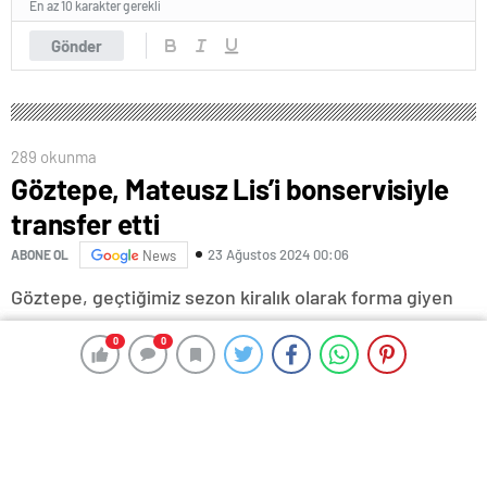
En az 10 karakter gerekli
Gönder
289 okunma
Göztepe, Mateusz Lis’i bonservisiyle
0
0
0
0
transfer etti
23 Ağustos 2024 00:06
ABONE OL
News
Göztepe, geçtiğimiz sezon kiralık olarak forma giyen
Mateusz Lis’i bonservisiyle kadrosuna kattı.