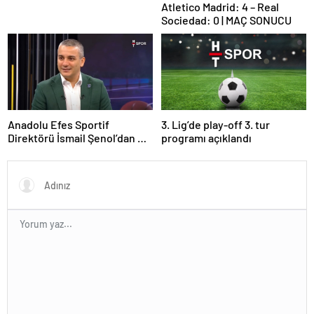
Atletico Madrid: 4 – Real
Sociedad: 0 | MAÇ SONUCU
Anadolu Efes Sportif
3. Lig’de play-off 3. tur
Direktörü İsmail Şenol’dan HT
programı açıklandı
Spor’a özel açıklamalar: Final
Four’un hayalini kuruyorduk!