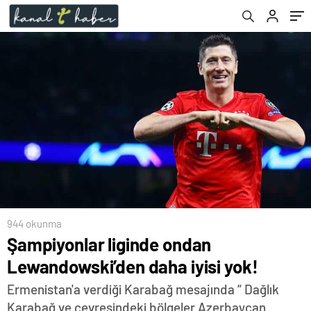
944 okunma
Şampiyonlar liginde ondan
Lewandowski’den daha iyisi yok!
Ermenistan'a verdiği Karabağ mesajında “ Dağlık
Karabağ ve çevresindeki bölgeler Azerbaycan