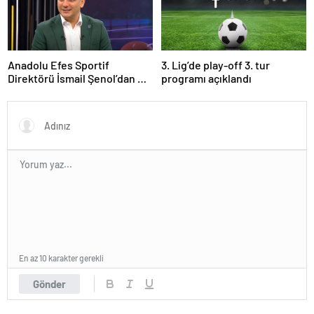
Anadolu Efes Sportif
3. Lig’de play-off 3. tur
Direktörü İsmail Şenol’dan HT
programı açıklandı
Spor’a özel açıklamalar: Final
Four’un hayalini kuruyorduk!
En az 10 karakter gerekli
Gönder