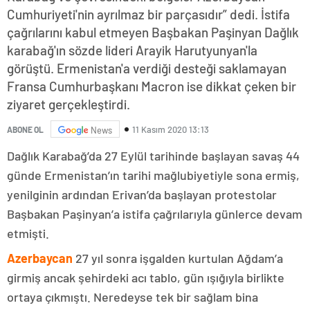
Cumhuriyeti'nin ayrılmaz bir parçasıdır” dedi. İstifa
çağrılarını kabul etmeyen Başbakan Paşinyan Dağlık
karabağ'ın sözde lideri Arayik Harutyunyan'la
görüştü. Ermenistan'a verdiği desteği saklamayan
Fransa Cumhurbaşkanı Macron ise dikkat çeken bir
ziyaret gerçekleştirdi.
11 Kasım 2020 13:13
ABONE OL
News
Dağlık Karabağ’da 27 Eylül tarihinde başlayan savaş 44
günde Ermenistan’ın tarihi mağlubiyetiyle sona ermiş,
yenilginin ardından Erivan’da başlayan protestolar
Başbakan Paşinyan’a istifa çağrılarıyla günlerce devam
etmişti.
Azerbaycan
27 yıl sonra işgalden kurtulan Ağdam’a
girmiş ancak şehirdeki acı tablo, gün ışığıyla birlikte
ortaya çıkmıştı. Neredeyse tek bir sağlam bina