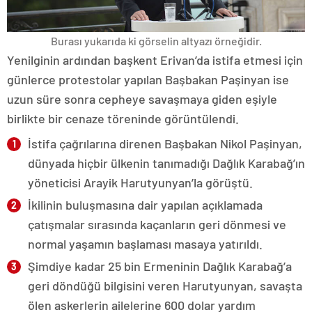
Burası yukarıda ki görselin altyazı örneğidir.
Yenilginin ardından başkent Erivan’da istifa etmesi için
günlerce protestolar yapılan Başbakan Paşinyan ise
uzun süre sonra cepheye savaşmaya giden eşiyle
birlikte bir cenaze töreninde görüntülendi.
İstifa çağrılarına direnen Başbakan Nikol Paşinyan,
dünyada hiçbir ülkenin tanımadığı Dağlık Karabağ’ın
yöneticisi Arayik Harutyunyan’la görüştü.
İkilinin buluşmasına dair yapılan açıklamada
çatışmalar sırasında kaçanların geri dönmesi ve
normal yaşamın başlaması masaya yatırıldı.
Şimdiye kadar 25 bin Ermeninin Dağlık Karabağ’a
geri döndüğü bilgisini veren Harutyunyan, savaşta
ölen askerlerin ailelerine 600 dolar yardım