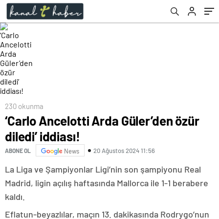
230 okunma
‘Carlo Ancelotti Arda Güler’den özür
diledi’ iddiası!
20 Ağustos 2024 11:56
ABONE OL
News
La Liga ve Şampiyonlar Ligi’nin son şampiyonu Real
Madrid, ligin açılış haftasında Mallorca ile 1-1 berabere
kaldı.
Eflatun-beyazlılar, maçın 13. dakikasında Rodrygo’nun