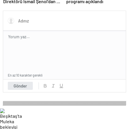
Direktörü İsmail Şenol’dan HT
programı açıklandı
Spor’a özel açıklamalar: Final
Four’un hayalini kuruyorduk!
En az 10 karakter gerekli
Gönder