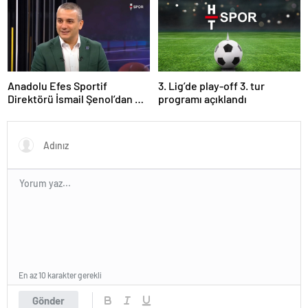
Anadolu Efes Sportif
3. Lig’de play-off 3. tur
Direktörü İsmail Şenol’dan HT
programı açıklandı
Spor’a özel açıklamalar: Final
Four’un hayalini kuruyorduk!
En az 10 karakter gerekli
Gönder