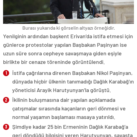
Burası yukarıda ki görselin altyazı örneğidir.
Yenilginin ardından başkent Erivan’da istifa etmesi için
günlerce protestolar yapılan Başbakan Paşinyan ise
uzun süre sonra cepheye savaşmaya giden eşiyle
birlikte bir cenaze töreninde görüntülendi.
İstifa çağrılarına direnen Başbakan Nikol Paşinyan,
dünyada hiçbir ülkenin tanımadığı Dağlık Karabağ’ın
yöneticisi Arayik Harutyunyan’la görüştü.
İkilinin buluşmasına dair yapılan açıklamada
çatışmalar sırasında kaçanların geri dönmesi ve
normal yaşamın başlaması masaya yatırıldı.
Şimdiye kadar 25 bin Ermeninin Dağlık Karabağ’a
geri döndüğü bilgisini veren Harutyunyan, savaşta