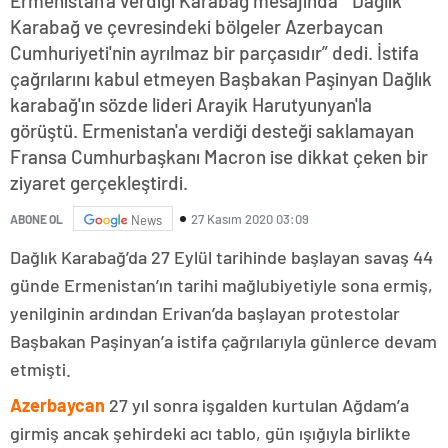
Ermenistan'a verdiği Karabağ mesajında “ Dağlık
Karabağ ve çevresindeki bölgeler Azerbaycan
Cumhuriyeti'nin ayrılmaz bir parçasıdır” dedi. İstifa
çağrılarını kabul etmeyen Başbakan Paşinyan Dağlık
karabağ'ın sözde lideri Arayik Harutyunyan'la
görüştü. Ermenistan'a verdiği desteği saklamayan
Fransa Cumhurbaşkanı Macron ise dikkat çeken bir
ziyaret gerçekleştirdi.
27 Kasım 2020 03:09
ABONE OL
News
Dağlık Karabağ’da 27 Eylül tarihinde başlayan savaş 44
günde Ermenistan’ın tarihi mağlubiyetiyle sona ermiş,
yenilginin ardından Erivan’da başlayan protestolar
Başbakan Paşinyan’a istifa çağrılarıyla günlerce devam
etmişti.
Azerbaycan
27 yıl sonra işgalden kurtulan Ağdam’a
girmiş ancak şehirdeki acı tablo, gün ışığıyla birlikte