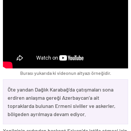
Burası yukarıda ki videonun altyazı örneğidir.
Öte yandan Dağlık Karabağ’da çatışmaları sona
erdiren anlaşma gereği Azerbaycan’a ait
topraklarda bulunan Ermeni siviller ve askerler,
bölgeden ayrılmaya devam ediyor.
Yenilginin ardından başkent Erivan’da istifa etmesi için