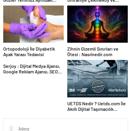
Karar Duruşmasına Çevrildi
Kadıköy
Ortopodoloji İle Diyabetik
Zihnin Gizemli Sınırları ve
Ayak Yarası Tedavisi
Ötesi : Nasılnedir.com
Serjoy : Dijital Medya Ajansı,
Google Reklam Ajansı, SEO
Ajansı ve Web Tasarım Ajansı
UETDS Nedir ? Uetds.com İle
Akıllı Dijital Taşımacılık
Yazılımı