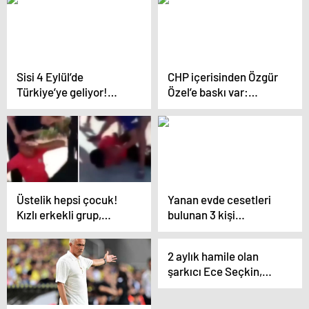
ortaya çıktı
Sisi 4 Eylül’de
CHP içerisinden Özgür
Türkiye’ye geliyor!
Özel’e baskı var:
Dosyasında tek bir
Çözüm için Erdoğan’la
konu başlığı var
görüş, durum çok kötü
Üstelik hepsi çocuk!
Yanan evde cesetleri
Kızlı erkekli grup,
bulunan 3 kişi
aralarına aldıkları kişiyi
bıçaklanarak
bayıltana kadar dövdü
öldürülmüş
2 aylık hamile olan
şarkıcı Ece Seçkin,
bebeğini kaybetti