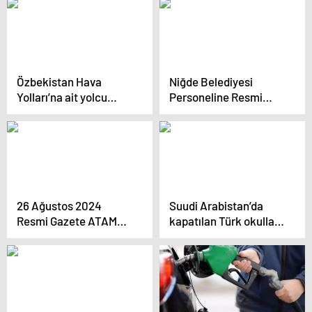
Özbekistan Hava
Niğde Belediyesi
Yolları’na ait yolcu
Personeline Resmi
uçağı Merzifon
Yazışma Kuralları
Havalimanı’na zorunlu
Eğitimi Verildi
iniş yaptı
26 Ağustos 2024
Suudi Arabistan’da
Resmi Gazete ATAMA
kapatılan Türk okulları
KARARLARI! Bugünün
yeniden açılıyor
kararları neler? 26
Ağustos Resmi Gazete
yayımlandı! 32266
sayılı Resmi Gazete