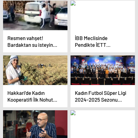
Resmen vahşet!
İBB Meclisinde
Bardaktan su isteyince
Pendikte İETT
dövülerek öldürüldü
otobüsünün çarptığı
binayla ilgili soru
önergesi verildi
Hakkari’de Kadın
Kadın Futbol Süper Ligi
Kooperatifi İlk Nohut
2024-2025 Sezonu
Hasadını
Fikstür Çekimi Yapıldı
Gerçekleştirdi