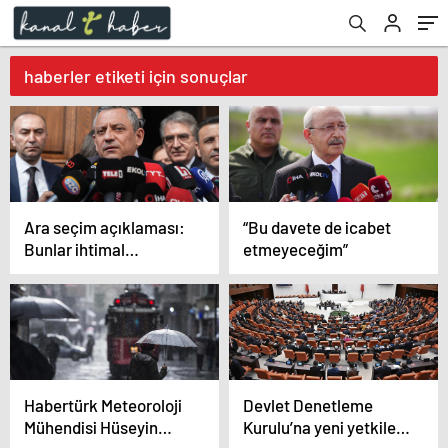
haberler etiketi için sonuçlar
Ara seçim açıklaması:
“Bu davete de icabet
Bunlar ihtimal
etmeyeceğim”
dahilinde
Habertürk Meteoroloji
Devlet Denetleme
Mühendisi Hüseyin
Kurulu’na yeni yetkileri