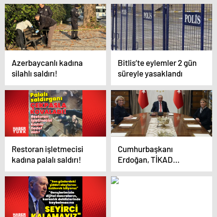
Azerbaycanlı kadına
Bitlis’te eylemler 2 gün
silahlı saldırı!
süreyle yasaklandı
Restoran işletmecisi
Cumhurbaşkanı
kadına palalı saldırı!
Erdoğan, TİKAD
Başkanı Nilüfer Bulutu
kabul etti