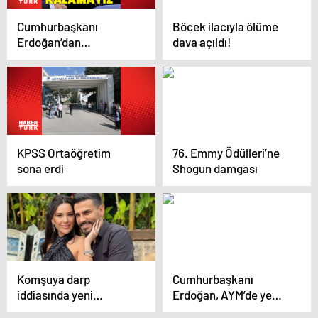
Cumhurbaşkanı
Böcek ilacıyla ölüme
Erdoğan’dan
dava açıldı!
açıklamalar
KPSS Ortaöğretim
76. Emmy Ödülleri’ne
sona erdi
Shogun damgası
Komşuya darp
Cumhurbaşkanı
iddiasında yeni
Erdoğan, AYM’de yemin
mütalaa
törenine katıldı