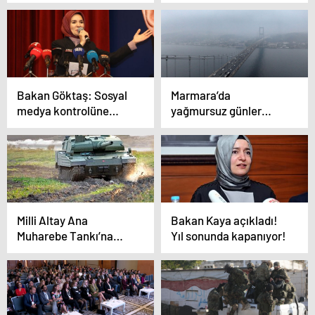
Öztel bayramdaki hava
içeren teklif TBMM’de
durumunu kaleme aldı
kabul edildi
Bakan Göktaş: Sosyal
Marmara’da
medya kontrolüne
yağmursuz günler
yönelik önemli
sürecek!
çalışmaları başlattık
Milli Altay Ana
Bakan Kaya açıkladı!
Muharebe Tankı’na
Yıl sonunda kapanıyor!
motor Ukrayna’da
bulundu!