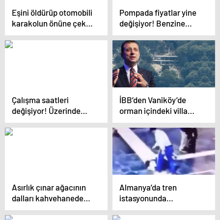
atamalar listesi!
Eşini öldürüp otomobili
Pompada fiyatlar yine
karakolun önüne çekti!
değişiyor! Benzine
İşte kan donduran
yapılacak indirim araç
cinayet sonrası cani
sahiplerinin yüzünü
kocanın ilk ifadesi
güldürecek
Çalışma saatleri
İBB’den Vaniköy’de
değişiyor! Üzerinde
orman içindeki villa
durulan 4 formül
inşaatıyla ilgili
Erdoğan’ın önüne
açıklama: 16
gidecek
Ağustos’ta mühürledik
Asırlık çınar ağacının
Almanya’da tren
dalları kahvehanede
istasyonunda
oturanların üzerine
düzenlenen silahlı
düştü: 9 yaralı
saldırıya ait görüntüler