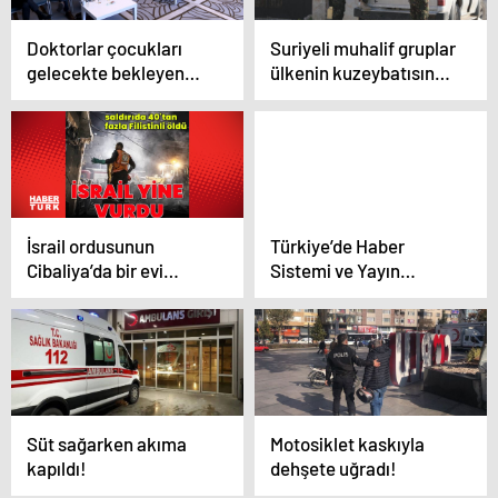
Doktorlar çocukları
Suriyeli muhalif gruplar
gelecekte bekleyen
ülkenin kuzeybatısında
hastalıkları, tehditleri
kontrol alanını
ele aldı
genişletiyor
İsrail ordusunun
Türkiye’de Haber
Cibaliya’da bir evi
Sistemi ve Yayın
hedef alması sonucu
Anlayışı
40’tan fazla kişi
hayatını kaybetti
Süt sağarken akıma
Motosiklet kaskıyla
kapıldı!
dehşete uğradı!