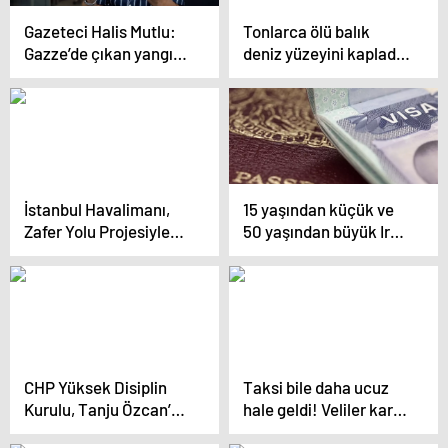
Gazeteci Halis Mutlu:
Tonlarca ölü balık
Gazze’de çıkan yangın
deniz yüzeyini kapladı,
yarın kapımıza
OHAL ilan edildi
dayanabilir
İstanbul Havalimanı,
15 yaşından küçük ve
Zafer Yolu Projesiyle
50 yaşından büyük Irak
Kütahya’daki Okula
vatandaşlarına vize
Destek Verdi
muafiyeti
CHP Yüksek Disiplin
Taksi bile daha ucuz
Kurulu, Tanju Özcan’a
hale geldi! Veliler kara
kınama cezası verdi
kara düşünüyor