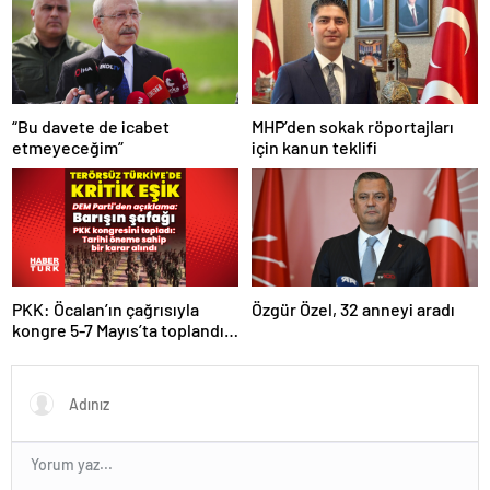
“Bu davete de icabet
MHP’den sokak röportajları
etmeyeceğim”
için kanun teklifi
PKK: Öcalan’ın çağrısıyla
Özgür Özel, 32 anneyi aradı
kongre 5-7 Mayıs’ta toplandı!
Tarihi bir karar alındı!