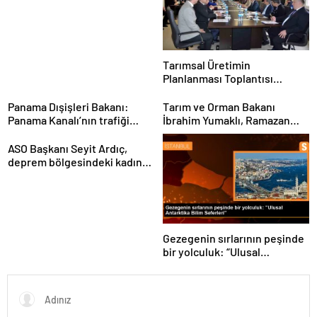
“Teknolojiyi kim geliştiriyorsa
kuralları o koyacak”
Tarımsal Üretimin
Planlanması Toplantısı
Tekirdağ’da Gerçekleşti
Panama Dışişleri Bakanı:
Tarım ve Orman Bakanı
Panama Kanalı’nın trafiği
İbrahim Yumaklı, Ramazan
artıyor
denetimlerini
sıklaştırdıklarını açıkladı
ASO Başkanı Seyit Ardıç,
deprem bölgesindeki kadın
girişimcilerin desteklenmesi
gerektiğini vurguladı
Gezegenin sırlarının peşinde
bir yolculuk: “Ulusal
Antarktika Bilim Seferleri”