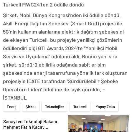
Turkcell MWC24’ten 2 ödülle döndü
Şirket, Mobil Dünya Kongresi’nden iki ödülle döndü.
Akıllı Enerji Dağıtım Şebekesi (Smart Grid) projesi ile
5G’nin kullanım alanlarına elektrik dağıtım şebekesini
de ekleyen Turkcell, bu projeyle yenilikçi çözümlerin
ödüllendirildiği GTI Awards 2024’te “Yenilikçi Mobil
Servis ve Uygulama” ödülünü aldı. Bunun yanı sıra
şirket, sürdürülebilirlik odağında sabit erişim
şebekesinde enerji tasarrufuna yönelik fark oluşturan
projesiyle IDATE tarafından ‘Sürdürülebilir Şebeke
Operatörü Lideri’ ödülüne de layık görüldü. –
İSTANBUL
Enerji
Şirket
Teknolojiler
Turkcell
Yapay Zeka
Sanayi ve Teknoloji Bakanı
Mehmet Fatih Kacır: