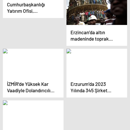
Cumhurbaşkanlığı
Yükseliyor
Yatırım Ofisi,
Medeniyet
Teknopark’a destek
veriyor
Erzincan’da altın
madeninde toprak
kayması: 9 işçi hala
kayıp
İZMİR’de Yüksek Kar
Erzurum’da 2023
Vaadiyle Dolandırıcılık
Yılında 345 Şirket
Operasyonu
Kuruldu