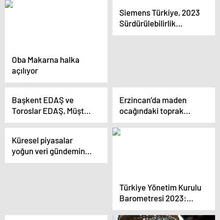
yatırımlarla müşteri
Siemens Türkiye, 2023
odaklı çalışmalar
Sürdürülebilirlik
gerçekleştirdi
Raporu’nu yayımladı
Oba Makarna halka
açılıyor
Başkent EDAŞ ve
Erzincan’da maden
Toroslar EDAŞ, Müşteri
ocağındaki toprak
ve Çözüm Odaklı
kaymasında zanlıların
Yaklaşımlarıyla
ifadeleri ortaya çıktı
Küresel piyasalar
Başarılı Çalışmalara
yoğun veri gündemine
İmza Attı
odaklandı
Türkiye Yönetim Kurulu
Barometresi 2023:
İstihdam Artıyor,
Etkinlik Skoru