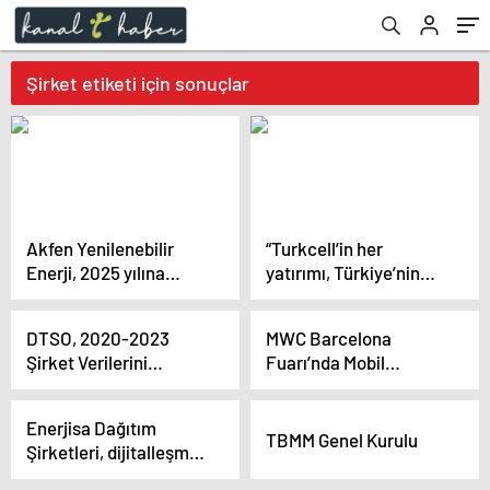
Şirket etiketi için sonuçlar
Akfen Yenilenebilir
“Turkcell’in her
Enerji, 2025 yılına
yatırımı, Türkiye’nin
kadar kurulu gücünü
dijital geleceğine
1200 megavata
yatırımdır”
DTSO, 2020-2023
MWC Barcelona
çıkarmayı hedefliyor
Şirket Verilerini
Fuarı’nda Mobil
Açıkladı
Teknoloji Şirketleri
Buluştu
Enerjisa Dağıtım
TBMM Genel Kurulu
Şirketleri, dijitalleşme
odaklı projeler ve