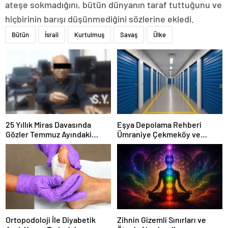
ateşe sokmadığını, bütün dünyanın taraf tuttuğunu ve
hiçbirinin barışı düşünmediğini sözlerine ekledi.
Bütün
İsrail
Kurtulmuş
Savaş
Ülke
25 Yıllık Miras Davasında
Eşya Depolama Rehberi
Gözler Temmuz Ayındaki
Ümraniye Çekmeköy ve
Karar Duruşmasına Çevrildi
Kadıköy
Ortopodoloji İle Diyabetik
Zihnin Gizemli Sınırları ve