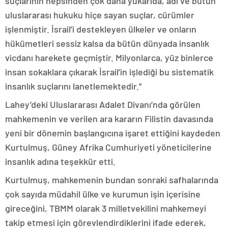
suçlarının hepsinden çok daha yukarıda, adi ve bütün
uluslararası hukuku hiçe sayan suçlar, cürümler
işlenmiştir. İsrail’i destekleyen ülkeler ve onların
hükümetleri sessiz kalsa da bütün dünyada insanlık
vicdanı harekete geçmiştir. Milyonlarca, yüz binlerce
insan sokaklara çıkarak İsrail’in işlediği bu sistematik
insanlık suçlarını lanetlemektedir.”
Lahey’deki Uluslararası Adalet Divanı’nda görülen
mahkemenin ve verilen ara kararın Filistin davasında
yeni bir dönemin başlangıcına işaret ettiğini kaydeden
Kurtulmuş, Güney Afrika Cumhuriyeti yöneticilerine
insanlık adına teşekkür etti.
Kurtulmuş, mahkemenin bundan sonraki safhalarında
çok sayıda müdahil ülke ve kurumun işin içerisine
gireceğini, TBMM olarak 3 milletvekilini mahkemeyi
takip etmesi için görevlendirdiklerini ifade ederek,