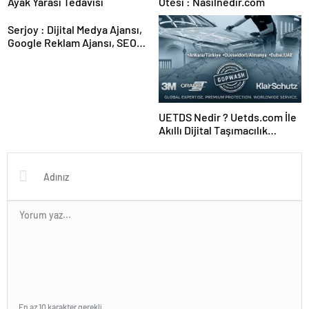
Ayak Yarası Tedavisi
Ötesi : Nasılnedir.com
Serjoy : Dijital Medya Ajansı,
Google Reklam Ajansı, SEO
Ajansı ve Web Tasarım Ajansı
UETDS Nedir ? Uetds.com İle
Akıllı Dijital Taşımacılık
Yazılımı
En az 10 karakter gerekli