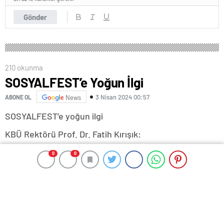
Gönder
210 okunma
SOSYALFEST’e Yoğun İlgi
3 Nisan 2024 00:57
ABONE OL
News
SOSYALFEST’e yoğun ilgi
KBÜ Rektörü Prof. Dr. Fatih Kırışık:
“Öğrencilerimizden, gençlerimizden büyük bir ilgiyle
0
0
0
0
karşılaştık. Lise, ortaokul ve üniversite kategorisinden
toplam 3 bin 783 başvuru oldu”
-“Amacımız Türkiye yüzyılı vizyonunda etkinliği
artıracak yaklaşımı ortaya koymaktır”