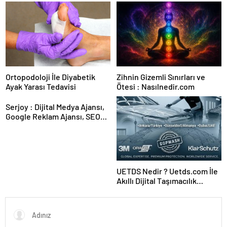
Karar Duruşmasına Çevrildi
Kadıköy
Ortopodoloji İle Diyabetik
Zihnin Gizemli Sınırları ve
Ayak Yarası Tedavisi
Ötesi : Nasılnedir.com
Serjoy : Dijital Medya Ajansı,
Google Reklam Ajansı, SEO
Ajansı ve Web Tasarım Ajansı
UETDS Nedir ? Uetds.com İle
Akıllı Dijital Taşımacılık
Yazılımı