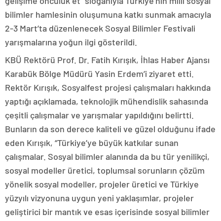
gelişime öncülük et” sloganıyla Türkiye’nin milli sosyal
bilimler hamlesinin oluşumuna katkı sunmak amacıyla
2-3 Mart’ta düzenlenecek Sosyal Bilimler Festivali
yarışmalarına yoğun ilgi gösterildi.
KBÜ Rektörü Prof. Dr. Fatih Kırışık, İhlas Haber Ajansı
Karabük Bölge Müdürü Yasin Erdem’i ziyaret etti.
Rektör Kırışık, Sosyalfest projesi çalışmaları hakkında
yaptığı açıklamada, teknolojik mühendislik sahasında
çeşitli çalışmalar ve yarışmalar yapıldığını belirtti.
Bunların da son derece kaliteli ve güzel olduğunu ifade
eden Kırışık, “Türkiye’ye büyük katkılar sunan
çalışmalar. Sosyal bilimler alanında da bu tür yenilikçi,
sosyal modeller üretici, toplumsal sorunların çözüm
yönelik sosyal modeller, projeler üretici ve Türkiye
yüzyılı vizyonuna uygun yeni yaklaşımlar, projeler
geliştirici bir mantık ve esas içerisinde sosyal bilimler