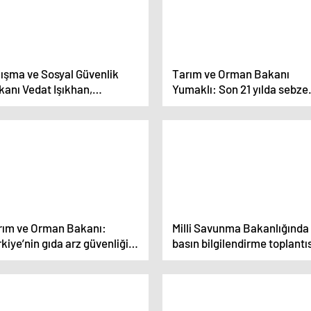
lışma ve Sosyal Güvenlik
Tarım ve Orman Bakanı
kanı Vedat Işıkhan,
Yumaklı: Son 21 yılda sebze
uslararası Emek Örgütü’nün
üretimini neredeyse dört ka
nci Olağan Genel Kurulu’nda
artırdık
nuştu
rım ve Orman Bakanı:
Milli Savunma Bakanlığında
kiye’nin gıda arz güvenliği
basın bilgilendirme toplantı
runu yok
yapıldı