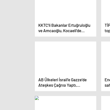
KKTC’li Bakanlar Ertuğruloğlu
TİP
ve Amcaoğlu, Kocaeli’de
top
sanayicilerle buluştu
du
AB Ülkeleri İsrail’e Gazze’de
En
Ateşkes Çağrısı Yaptı,
sah
Macaristan Katılmadı
va