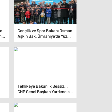
re
Gençlik ve Spor Bakanı Osman
n
Aşkın Bak, Ümraniye’de Yüzme
yük
Havuzu Açılışı Yaptı
Tehlikeye Bakanlık Sessiz…
CHP Genel Başkan Yardımcısı
Ulaş Karasu: “Kim Bu 3.
Şahıslar”