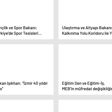
nçlik ve Spor Bakanı:
Ulaştırma ve Altyapı Bakanı
kiye’de Spor Tesisleri
Kalkınma Yolu Koridoru ile 
vrim Yaşıyor
Taşıma Süresi 21 Güne İnec
an Işıkhan: “İzmir 40 yıldır
Eğitim Sen ve Eğitim-İş,
ı”
MEB’in müfredat değişikliği
tepki gösterdi