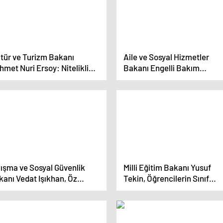
ltür ve Turizm Bakanı
Aile ve Sosyal Hizmetler
met Nuri Ersoy: Nitelikli
Bakanı Engelli Bakım
sonel için sektörün 12 aya
Merkezlerini Açıkladı
yılması gerekiyor
lışma ve Sosyal Güvenlik
Milli Eğitim Bakanı Yusuf
kanı Vedat Işıkhan, Öz
Tekin, Öğrencilerin Sınıf
lık-İş Sendikası’nın yeni
Tekrarı ve Devamsızlık Affıy
met binasının açılış
İlgili Kararlarında Taviz
enine katıldı
Vermeyecek