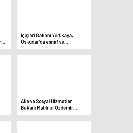
İçişleri Bakanı Yerlikaya,
rn
Üsküdar’da esnaf ve
vatandaşlarla bir araya geldi
Aile ve Sosyal Hizmetler
Bakanı Mahinur Özdemir
Göktaş, 500’ün üzerinde şehit
yakını, gazi ve gazi yakını
ataması yapılacağını