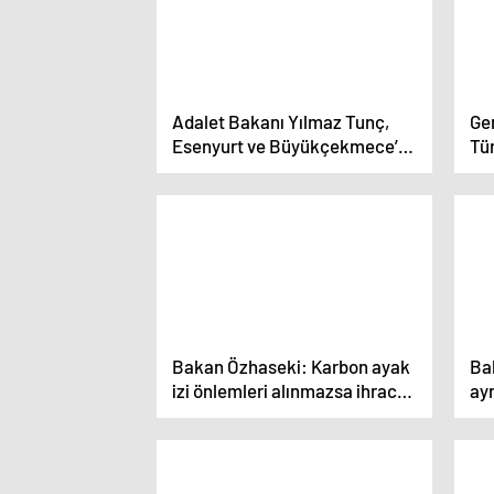
Adalet Bakanı Yılmaz Tunç,
Ge
Esenyurt ve Büyükçekmece’ye
Tür
Adalet Sarayı kazandıracağını
De
açıkladı
Bakan Özhaseki: Karbon ayak
Bak
izi önlemleri alınmazsa ihracat
ayn
sekteye uğrar