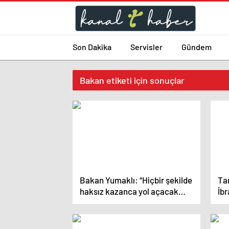
Son Dakika
Servisler
Gündem
Bakan etiketi için sonuçlar
Bakan Yumaklı: “Hiçbir şekilde
Ta
haksız kazanca yol açacak
İb
eyleme izin vermeyeceğiz”
den
açı