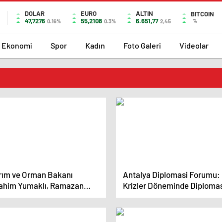
DOLAR
EURO
ALTIN
BITCOIN
47,7276
55,2108
6.651,77
%
0.16%
0.3%
2,45
Ekonomi
Spor
Kadın
Foto Galeri
Videolar
rım ve Orman Bakanı
Antalya Diplomasi Forumu:
rahim Yumaklı, Ramazan
Krizler Döneminde Diploma
etimlerini sıklaştırdıklarını
Önemli
kladı