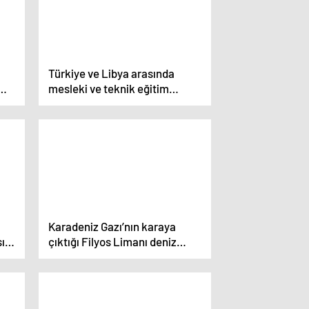
Türkiye ve Libya arasında
mesleki ve teknik eğitim
t
işbirliği mutabakatı imzalandı
Karadeniz Gazı’nın karaya
sı
çıktığı Filyos Limanı deniz
ticaretine de açılacak