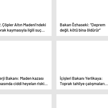
, Çöpler Altın Madeni’ndeki
Bakan Özhaseki: “Deprem
rak kaymasıyla ilgili suç
değil, kötü bina öldürür”
yurusunda bulundu
erji Bakanı: Maden kazası
İçişleri Bakanı Yerlikaya:
asında ciddi heyelan riski
Toprak tahliye çalışmaları
r
devam ediyor