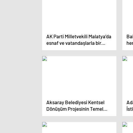
AK Parti Milletvekili Malatya’da
Ba
esnaf ve vatandaşlarla bir
her
araya geldi
dö
Aksaray Belediyesi Kentsel
Ad
Dönüşüm Projesinin Temel
İst
Atma Töreni Gerçekleştirildi
he