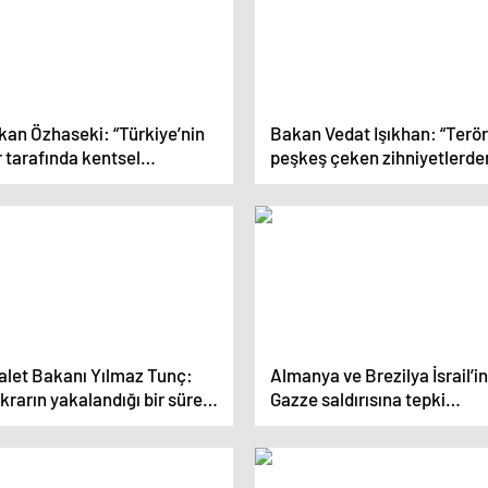
kan Özhaseki: “Türkiye’nin
Bakan Vedat Işıkhan: “Terö
 tarafında kentsel
peşkeş çeken zihniyetlerde
nüşümü destekliyorum”
şehrimiz ve ülkemiz için bü
projeler beklenemez”
alet Bakanı Yılmaz Tunç:
Almanya ve Brezilya İsrail’in
ikrarın yakalandığı bir süreci
Gazze saldırısına tepki
p beraber yaşayacağız
gösterdi