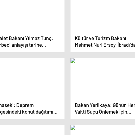
alet Bakanı Yılmaz Tunç:
Kültür ve Turizm Bakanı
beci anlayışı tarihe
Mehmet Nuri Ersoy, İbradı’d
mdük
Ormana Kültür Gecesi’ne
katıldı
haseki: Deprem
Bakan Yerlikaya: Günün He
lgesindeki konut dağıtımı
Vakti Suçu Önlemek İçin
vam ediyor
Çalışıyoruz