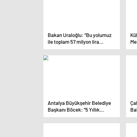
Bakan Uraloğlu: “Bu yolumuz
Kü
ile toplam 57 milyon lira
Meh
tasarruf sağlayacağız”
per
ya
Antalya Büyükşehir Belediye
Ça
Başkanı Böcek: “5 Yıllık
Ba
Süreçte 77 Projeyle Yola Çıktık,
Sağ
182 Proje Tamamladık”
hiz
tör