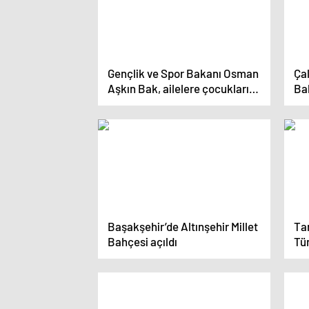
Gençlik ve Spor Bakanı Osman
Ça
Aşkın Bak, ailelere çocuklarını
Ba
spora teşvik etmeleri
Ul
çağrısında bulundu
1’i
ko
Başakşehir’de Altınşehir Millet
Ta
Bahçesi açıldı
Tür
so