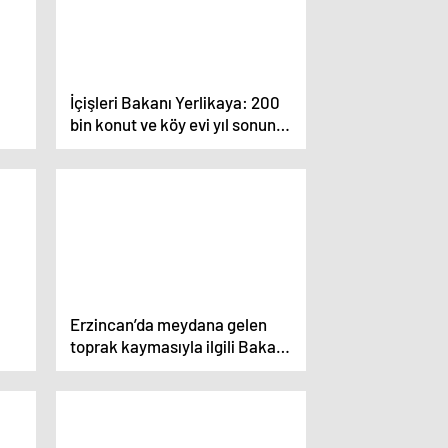
İçişleri Bakanı Yerlikaya: 200
bin konut ve köy evi yıl sonuna
kadar teslim edilecek
Erzincan’da meydana gelen
toprak kaymasıyla ilgili Bakan
Bayraktar açıklama yaptı