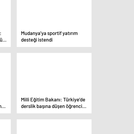
:
Mudanya’ya sportif yatırım
Yük
desteği istendi
ek
Milli Eğitim Bakanı: Türkiye’de
ne
derslik başına düşen öğrenci
sayısı dünyanın en iyi ülkeleri
arasında