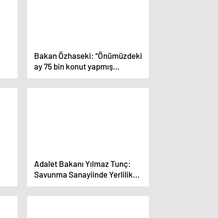
müjdeledi
Bakan Özhaseki: “Önümüzdeki
ay 75 bin konut yapmış
olacağız”
Adalet Bakanı Yılmaz Tunç:
Savunma Sanayiinde Yerlilik
la
Oranı Yüzde 80 Oldu