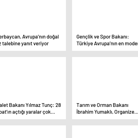
erbaycan, Avrupa’nın doğal
Gençlik ve Spor Bakanı:
 talebine yanıt veriyor
Türkiye Avrupa’nın en mode
spor tesislerine sahip
alet Bakanı Yılmaz Tunç: 28
Tarım ve Orman Bakanı
at’ın açtığı yaralar çok
İbrahim Yumaklı, Organize
rin
Tarım Bölgelerinin Sayısını
Artırmayı Hedefliyor