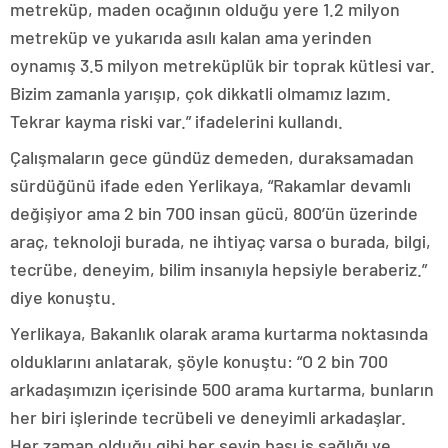
metreküp, maden ocağının olduğu yere 1.2 milyon
metreküp ve yukarıda asılı kalan ama yerinden
oynamış 3.5 milyon metreküplük bir toprak kütlesi var.
Bizim zamanla yarışıp, çok dikkatli olmamız lazım.
Tekrar kayma riski var.” ifadelerini kullandı.
Çalışmaların gece gündüz demeden, duraksamadan
sürdüğünü ifade eden Yerlikaya, “Rakamlar devamlı
değişiyor ama 2 bin 700 insan gücü, 800’ün üzerinde
araç, teknoloji burada, ne ihtiyaç varsa o burada, bilgi,
tecrübe, deneyim, bilim insanıyla hepsiyle beraberiz.”
diye konuştu.
Yerlikaya, Bakanlık olarak arama kurtarma noktasında
olduklarını anlatarak, şöyle konuştu: “O 2 bin 700
arkadaşımızın içerisinde 500 arama kurtarma, bunların
her biri işlerinde tecrübeli ve deneyimli arkadaşlar.
Her zaman olduğu gibi her şeyin başı iş sağlığı ve