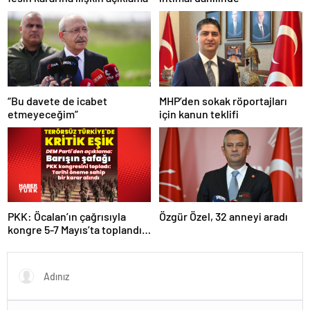
“Bu davete de icabet
MHP’den sokak röportajları
etmeyeceğim”
için kanun teklifi
PKK: Öcalan’ın çağrısıyla
Özgür Özel, 32 anneyi aradı
kongre 5-7 Mayıs’ta toplandı!
Tarihi bir karar alındı!