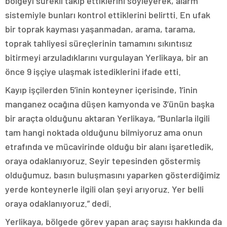
bölgeyi sürekli takip ettiklerini söyleyerek, alarm
sistemiyle bunları kontrol ettiklerini belirtti. En ufak
bir toprak kayması yaşanmadan, arama, tarama,
toprak tahliyesi süreçlerinin tamamını sıkıntısız
bitirmeyi arzuladıklarını vurgulayan Yerlikaya, bir an
önce 9 işçiye ulaşmak istediklerini ifade etti.
Kayıp işçilerden 5’inin konteyner içerisinde, 1’inin
manganez ocağına düşen kamyonda ve 3’ünün başka
bir araçta olduğunu aktaran Yerlikaya, “Bunlarla ilgili
tam hangi noktada olduğunu bilmiyoruz ama onun
etrafında ve mücavirinde olduğu bir alanı işaretledik,
oraya odaklanıyoruz. Seyir tepesinden göstermiş
olduğumuz, basın buluşmasını yaparken gösterdiğimiz
yerde konteynerle ilgili olan şeyi arıyoruz. Yer belli
oraya odaklanıyoruz.” dedi.
Yerlikaya, bölgede görev yapan araç sayısı hakkında da