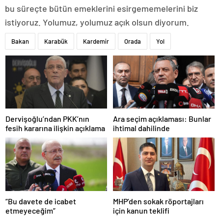
bu süreçte bütün emeklerini esirgememelerini biz
istiyoruz. Yolumuz, yolumuz açık olsun diyorum.
Bakan
Karabük
Kardemir
Orada
Yol
Dervişoğlu’ndan PKK’nın
Ara seçim açıklaması: Bunlar
fesih kararına ilişkin açıklama
ihtimal dahilinde
“Bu davete de icabet
MHP’den sokak röportajları
etmeyeceğim”
için kanun teklifi