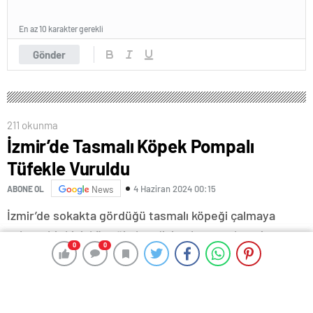
En az 10 karakter gerekli
Gönder
211 okunma
İzmir’de Tasmalı Köpek Pompalı
Tüfekle Vuruldu
4 Haziran 2024 00:15
ABONE OL
News
İzmir’de sokakta gördüğü tasmalı köpeği çalmaya
çalışan bir kişi, köpeğin kendisine karşı gelmesi
0
0
0
0
sonucu çalamadığı köpeği pompalı tüfek ile vurdu.
Vücuduna isabet eden saçmalarla ağır yaralanan
köpeğin yaşam mücadelesi sürüyor.