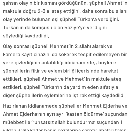
şahsın olayın bir kısmını gördüğünün, şüpheli Ahmet’in
maktule doğru 2-3 el ateş ettiğini, daha sonra bu silahı
olay yerinde bulunan eşi şüpheli Türkan’a verdiğini,
Türkan’ın da komşusu olan Raziye’ye verdiğini
söylediği kaydedildi.
Olay sonrası şüpheli Mehmet’in 2.silahı alarak ve
kamera kayıt cihazını da sökerek tespit edilemeyen bir
yere gizlediğinin anlatıldığı iddianamede,, böylece
şüphelilerin fikir ve eylem birliği içerisinde hareket
ettikleri, şüpheli Ahmet ve Mehmet’ in maktule ateş
ettikleri, şüpheli Türkan’ın da yardım eden sıfatıyla
diğer şüphelilerin eylemlerine iştirak ettiği kaydedildi.
Hazırlanan iddianamede şüpheliler Mehmet Ejderha ve
Ahmet Ejderha’nın ayrı ayrı ‘kasten öldürme’ suçundan
müebbet ile ‘ruhsatsız silah bulundurma’ suçundan 1
yıldan 3 yıla kadar hapis cezalarına çarptırılmaları talep