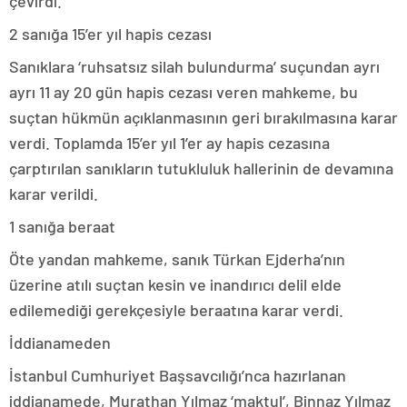
çevirdi.
2 sanığa 15’er yıl hapis cezası
Sanıklara ‘ruhsatsız silah bulundurma’ suçundan ayrı
ayrı 11 ay 20 gün hapis cezası veren mahkeme, bu
suçtan hükmün açıklanmasının geri bırakılmasına karar
verdi. Toplamda 15’er yıl 1’er ay hapis cezasına
çarptırılan sanıkların tutukluluk hallerinin de devamına
karar verildi.
1 sanığa beraat
Öte yandan mahkeme, sanık Türkan Ejderha’nın
üzerine atılı suçtan kesin ve inandırıcı delil elde
edilemediği gerekçesiyle beraatına karar verdi.
İddianameden
İstanbul Cumhuriyet Başsavcılığı’nca hazırlanan
iddianamede, Murathan Yılmaz ‘maktul’, Binnaz Yılmaz