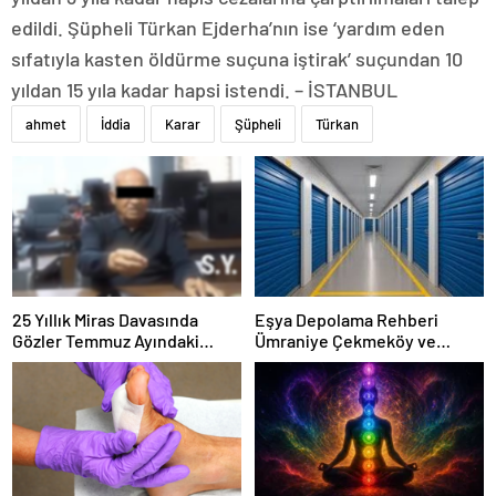
edildi. Şüpheli Türkan Ejderha’nın ise ‘yardım eden
sıfatıyla kasten öldürme suçuna iştirak’ suçundan 10
yıldan 15 yıla kadar hapsi istendi. – İSTANBUL
ahmet
İddia
Karar
Şüpheli
Türkan
25 Yıllık Miras Davasında
Eşya Depolama Rehberi
Gözler Temmuz Ayındaki
Ümraniye Çekmeköy ve
Karar Duruşmasına Çevrildi
Kadıköy