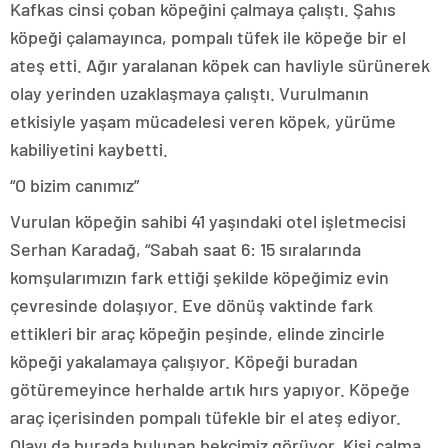
Kafkas cinsi çoban köpeğini çalmaya çalıştı. Şahıs
köpeği çalamayınca, pompalı tüfek ile köpeğe bir el
ateş etti. Ağır yaralanan köpek can havliyle sürünerek
olay yerinden uzaklaşmaya çalıştı. Vurulmanın
etkisiyle yaşam mücadelesi veren köpek, yürüme
kabiliyetini kaybetti.
“O bizim canımız”
Vurulan köpeğin sahibi 41 yaşındaki otel işletmecisi
Serhan Karadağ, “Sabah saat 6: 15 sıralarında
komşularımızın fark ettiği şekilde köpeğimiz evin
çevresinde dolaşıyor. Eve dönüş vaktinde fark
ettikleri bir araç köpeğin peşinde, elinde zincirle
köpeği yakalamaya çalışıyor. Köpeği buradan
götüremeyince herhalde artık hırs yapıyor. Köpeğe
araç içerisinden pompalı tüfekle bir el ateş ediyor.
Olayı da burada bulunan bekçimiz görüyor. Kişi çalma