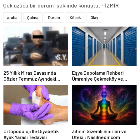
Çok üzücü bir durum” şeklinde konuştu. – İZMİR
araba
Çalma
Durum
Köpek
Olay
25 Yıllık Miras Davasında
Eşya Depolama Rehberi
Gözler Temmuz Ayındaki
Ümraniye Çekmeköy ve
Karar Duruşmasına Çevrildi
Kadıköy
Ortopodoloji İle Diyabetik
Zihnin Gizemli Sınırları ve
Ayak Yarası Tedavisi
Ötesi : Nasılnedir.com