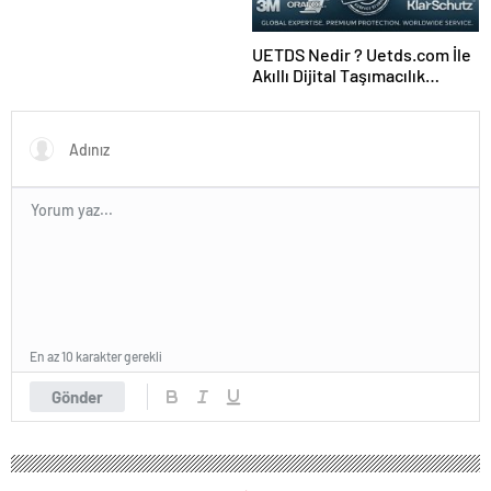
UETDS Nedir ? Uetds.com İle
Akıllı Dijital Taşımacılık
Yazılımı
En az 10 karakter gerekli
Gönder