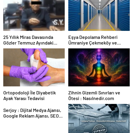
25 Yıllık Miras Davasında
Eşya Depolama Rehberi
Gözler Temmuz Ayındaki
Ümraniye Çekmeköy ve
Karar Duruşmasına Çevrildi
Kadıköy
Ortopodoloji İle Diyabetik
Zihnin Gizemli Sınırları ve
Ayak Yarası Tedavisi
Ötesi : Nasılnedir.com
Serjoy : Dijital Medya Ajansı,
Google Reklam Ajansı, SEO
Ajansı ve Web Tasarım Ajansı