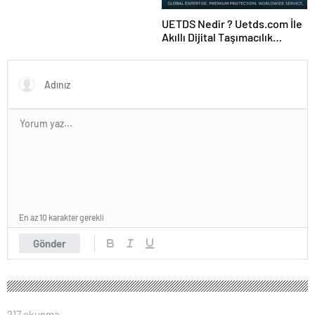
UETDS Nedir ? Uetds.com İle
Akıllı Dijital Taşımacılık
Yazılımı
En az 10 karakter gerekli
Gönder
217 okunma