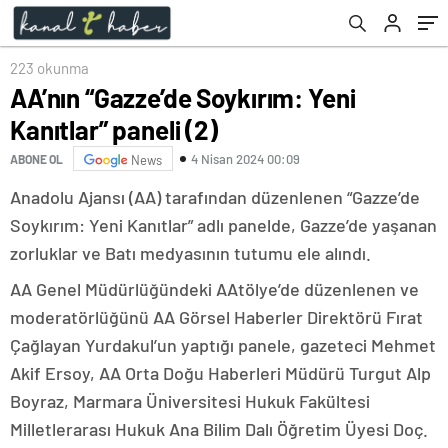
Cavara’yı kabul etti
223 okunma
AA’nın “Gazze’de Soykırım: Yeni
Kanıtlar” paneli (2)
4 Nisan 2024 00:09
ABONE OL
News
Anadolu Ajansı (AA) tarafından düzenlenen “Gazze’de
Soykırım: Yeni Kanıtlar” adlı panelde, Gazze’de yaşanan
zorluklar ve Batı medyasının tutumu ele alındı.
AA Genel Müdürlüğündeki AAtölye’de düzenlenen ve
moderatörlüğünü AA Görsel Haberler Direktörü Fırat
Çağlayan Yurdakul’un yaptığı panele, gazeteci Mehmet
Akif Ersoy, AA Orta Doğu Haberleri Müdürü Turgut Alp
Boyraz, Marmara Üniversitesi Hukuk Fakültesi
Milletlerarası Hukuk Ana Bilim Dalı Öğretim Üyesi Doç.