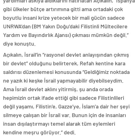
yardımları askıya aldıklarını hatırlatan Açıkalın, “İspanya
gibi ülkeler bütçe artırımına gitti ama ortadaki çok
boyutlu insani krize yetecek bir mali gücün sadece
UNRWA’dan (BM Yakın Doğu’daki Filistinli Mültecilere
Yardım ve Bayındırlık Ajansı) çıkması mümkün değil.”
diye konuştu.
Açıkalın, İsrail’in “rasyonel devlet anlayışından çıkmış
bir devlet” olduğunu belirterek, Refah kentine kara
saldırısı düzenlemesi konusunda “Geldiğimiz noktada
ne yazık ki keşke İsrail yapmayabilir diyebilseydim.
Ama İsrail devlet aklını yitirmiş, şu anda orada
hepimizin ortak ifade ettiği gibi sadece Filistinlileri
değil yaşamı, Filistin’e, Gazze’ye, İslam’a dair her şeyi
silmeye çalışan bir İsrail var. Bunun için de insanları
insan dışılaştırmayı temel alarak tüm eylemleri
kendine meşru görüyor.” dedi.