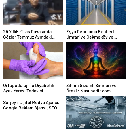
25 Yıllık Miras Davasında
Eşya Depolama Rehberi
Gözler Temmuz Ayındaki
Ümraniye Çekmeköy ve
Karar Duruşmasına Çevrildi
Kadıköy
Ortopodoloji İle Diyabetik
Zihnin Gizemli Sınırları ve
Ayak Yarası Tedavisi
Ötesi : Nasılnedir.com
Serjoy : Dijital Medya Ajansı,
Google Reklam Ajansı, SEO
Ajansı ve Web Tasarım Ajansı