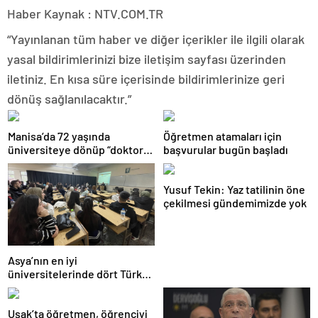
Haber Kaynak : NTV.COM.TR
“Yayınlanan tüm haber ve diğer içerikler ile ilgili olarak
yasal bildirimlerinizi bize iletişim sayfası üzerinden
iletiniz. En kısa süre içerisinde bildirimlerinize geri
dönüş sağlanılacaktır.”
Manisa’da 72 yaşında
Öğretmen atamaları için
üniversiteye dönüp “doktor”
başvurular bugün başladı
ünvanı aldı
Yusuf Tekin: Yaz tatilinin öne
çekilmesi gündemimizde yok
Asya’nın en iyi
üniversitelerinde dört Türk
okulu ilk 100’de
Uşak’ta öğretmen, öğrenciyi