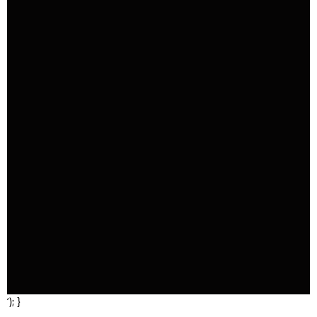
‘); }