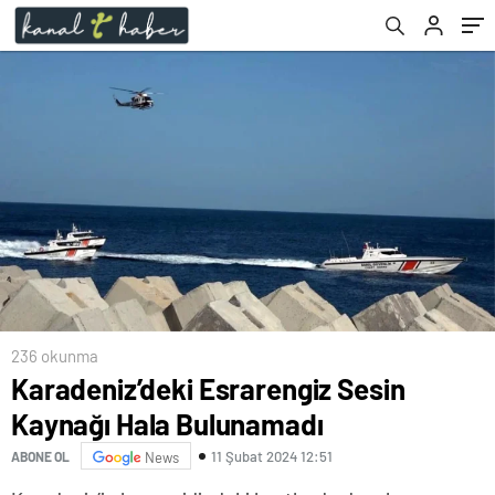
236 okunma
Karadeniz’deki Esrarengiz Sesin
Kaynağı Hala Bulunamadı
11 Şubat 2024 12:51
ABONE OL
News