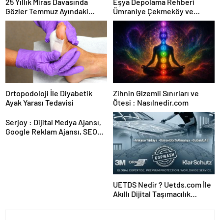
25 Yıllık Miras Davasında
Eşya Depolama Rehberi
Gözler Temmuz Ayındaki
Ümraniye Çekmeköy ve
Karar Duruşmasına Çevrildi
Kadıköy
Ortopodoloji İle Diyabetik
Zihnin Gizemli Sınırları ve
Ayak Yarası Tedavisi
Ötesi : Nasılnedir.com
Serjoy : Dijital Medya Ajansı,
Google Reklam Ajansı, SEO
Ajansı ve Web Tasarım Ajansı
UETDS Nedir ? Uetds.com İle
Akıllı Dijital Taşımacılık
Yazılımı