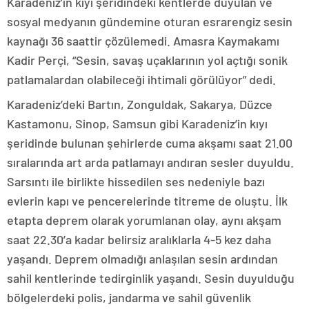
Karadeniz’in kıyı şeridindeki kentlerde duyulan ve
sosyal medyanın gündemine oturan esrarengiz sesin
kaynağı 36 saattir çözülemedi. Amasra Kaymakamı
Kadir Perçi, “Sesin, savaş uçaklarının yol açtığı sonik
patlamalardan olabileceği ihtimali görülüyor” dedi.
Karadeniz’deki Bartın, Zonguldak, Sakarya, Düzce
Kastamonu, Sinop, Samsun gibi Karadeniz’in kıyı
şeridinde bulunan şehirlerde cuma akşamı saat 21.00
sıralarında art arda patlamayı andıran sesler duyuldu.
Sarsıntı ile birlikte hissedilen ses nedeniyle bazı
evlerin kapı ve pencerelerinde titreme de oluştu. İlk
etapta deprem olarak yorumlanan olay, aynı akşam
saat 22.30’a kadar belirsiz aralıklarla 4-5 kez daha
yaşandı. Deprem olmadığı anlaşılan sesin ardından
sahil kentlerinde tedirginlik yaşandı. Sesin duyulduğu
bölgelerdeki polis, jandarma ve sahil güvenlik