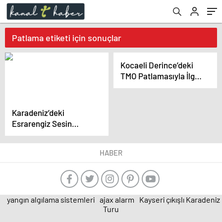
Patlama etiketi için sonuçlar
Kocaeli Derince’deki
TMO Patlamasıyla İlgili
Bilirkişi Raporu:
İhmaller Belirlendi
Karadeniz’deki
Esrarengiz Sesin
Kaynağı Hala
Bulunamadı
HABER
yangın algılama sistemleri
ajax alarm
Kayseri çıkışlı Karadeniz
Turu