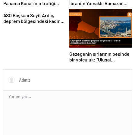
Panama Kanalı’nın trafiği
İbrahim Yumaklı, Ramazan
artıyor
denetimlerini
sıklaştırdıklarını açıkladı
ASO Başkanı Seyit Ardıç,
deprem bölgesindeki kadın
girişimcilerin desteklenmesi
gerektiğini vurguladı
Gezegenin sırlarının peşinde
bir yolculuk: “Ulusal
Antarktika Bilim Seferleri”