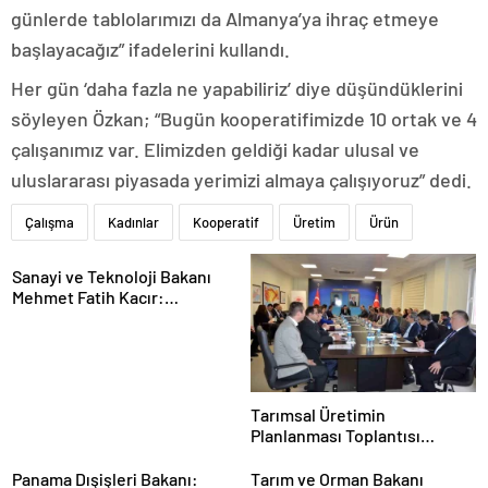
günlerde tablolarımızı da Almanya’ya ihraç etmeye
başlayacağız” ifadelerini kullandı.
Her gün ‘daha fazla ne yapabiliriz’ diye düşündüklerini
söyleyen Özkan; “Bugün kooperatifimizde 10 ortak ve 4
çalışanımız var. Elimizden geldiği kadar ulusal ve
uluslararası piyasada yerimizi almaya çalışıyoruz” dedi.
Çalışma
Kadınlar
Kooperatif
Üretim
Ürün
Sanayi ve Teknoloji Bakanı
Mehmet Fatih Kacır:
“Teknolojiyi kim geliştiriyorsa
kuralları o koyacak”
Tarımsal Üretimin
Planlanması Toplantısı
Tekirdağ’da Gerçekleşti
Panama Dışişleri Bakanı:
Tarım ve Orman Bakanı