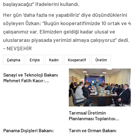
başlayacağız” ifadelerini kullandı.
Her gün ‘daha fazla ne yapabiliriz’ diye düşündüklerini
söyleyen Özkan; “Bugün kooperatifimizde 10 ortak ve 4
çalışanımız var. Elimizden geldiği kadar ulusal ve
uluslararası piyasada yerimizi almaya çalışıyoruz” dedi.
– NEVŞEHİR
Çalışma
Erişte
Kadın
Kooperatif
Üretim
Sanayi ve Teknoloji Bakanı
Mehmet Fatih Kacır:
“Teknolojiyi kim geliştiriyorsa
kuralları o koyacak”
Tarımsal Üretimin
Planlanması Toplantısı
Tekirdağ’da Gerçekleşti
Panama Dışişleri Bakanı:
Tarım ve Orman Bakanı