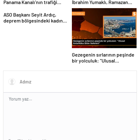
Panama Kanalı’nın trafiği
İbrahim Yumaklı, Ramazan
artıyor
denetimlerini
sıklaştırdıklarını açıkladı
ASO Başkanı Seyit Ardıç,
deprem bölgesindeki kadın
girişimcilerin desteklenmesi
gerektiğini vurguladı
Gezegenin sırlarının peşinde
bir yolculuk: “Ulusal
Antarktika Bilim Seferleri”