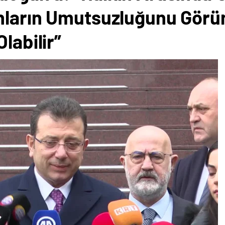
nların Umutsuzluğunu Görün
labilir”