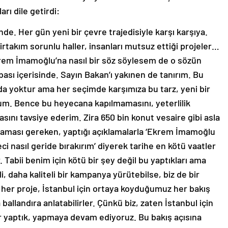
rı dile getirdi:
nde. Her gün yeni bir çevre trajedisiyle karşı karşıya.
rtakım sorunlu haller, insanları mutsuz ettiği projeler…
krem İmamoğlu’na nasıl bir söz söylesem de o sözün
ası içerisinde. Sayın Bakan’ı yakınen de tanırım. Bu
 da yoktur ama her seçimde karşımıza bu tarz, yeni bir
um. Bence bu heyecana kapılmamasını, yeterlilik
masını tavsiye ederim. Zira 650 bin konut vesaire gibi asla
aması gereken, yaptığı açıklamalarla ‘Ekrem İmamoğlu
ci nasıl geride bırakırım’ diyerek tarihe en kötü vaatler
or. Tabii benim için kötü bir şey değil bu yaptıkları ama
, daha kaliteli bir kampanya yürütebilse, biz de bir
m her proje, İstanbul için ortaya koyduğumuz her bakış
a ballandıra anlatabilirler. Çünkü biz, zaten İstanbul için
ler yaptık, yapmaya devam ediyoruz. Bu bakış açısına