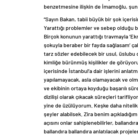
benzetmesine ilişkin de İmamoğlu, şunla
“Sayın Bakan, tabii büyük bir şok içerisi
Yarattığı problemler ve sebep olduğu bi
Birçok konunun yarattığı travmayla ‘E
şokuyla beraber bir fayda sağlasam’ çab
tarz sözler edebilecek bir usul, üslubu
kimliğe bürünmüş kişilikler de görüyor
içerisinde İstanbul’a dair işlerini anlat
yapılamayacak, asla olamayacak ve olm
ve ekibinin ortaya koyduğu başarılı süre
dizilişi olarak çıkacak süreçleri tarifliy
yine de üzülüyorum. Keşke daha nitelikli
şeyler alabilsek. Zira benim açıkladığı
açısını onlar sahiplenebilirler, ballandır
ballandıra ballandıra anlatılacak proje