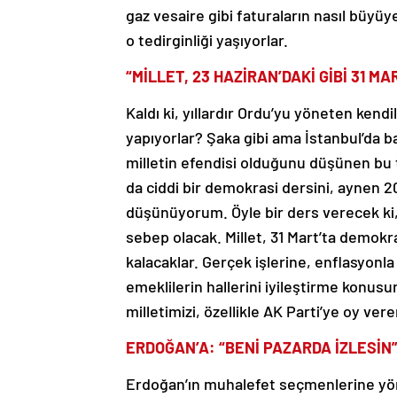
gaz vesaire gibi faturaların nasıl büyü
o tedirginliği yaşıyorlar.
“MİLLET, 23 HAZİRAN’DAKİ GİBİ 31 M
Kaldı ki, yıllardır Ordu’yu yöneten kend
yapıyorlar? Şaka gibi ama İstanbul’da b
milletin efendisi olduğunu düşünen bu 
da ciddi bir demokrasi dersini, aynen 20
düşünüyorum. Öyle bir ders verecek ki, 
sebep olacak. Millet, 31 Mart’ta demokr
kalacaklar. Gerçek işlerine, enflasyonl
emeklilerin hallerini iyileştirme konu
milletimizi, özellikle AK Parti’ye oy ve
ERDOĞAN’A: “BENİ PAZARDA İZLESİN
Erdoğan’ın muhalefet seçmenlerine yöne