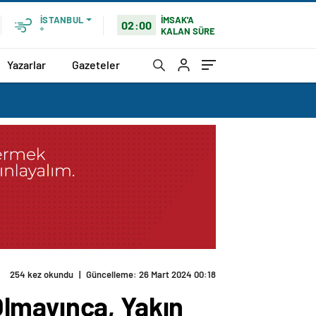
İMSAK'A
İSTANBUL
02:00
KALAN SÜRE
°
Yazarlar
Gazeteler
254 kez okundu
|
Güncelleme: 26 Mart 2024 00:18
lmayınca, Yakın