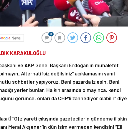
0
News
SADIK KARAKULOĞLU
aşkanı ve AKP Genel Başkanı Erdoğan’ın muhalefet
mayın. Alternatifsiz değilsiniz” açıklamasını yanıt
tlu sohbetler yapıyoruz. Beni pazarda izlesin. Beni,
adığı yerler bunlar. Halkın arasında olmayınca, kendi
ğunu görünce, onları da CHP’li zannediyor olabilir” diye
ı (İTO) ziyareti çıkışında gazetecilerin gündeme ilişkin
şkanı Meral Akşener’in dün isim vermeden kendisini “Eli