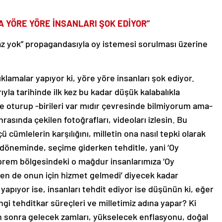
 YÖRE YÖRE İNSANLARI ŞOK EDİYOR”
az yok” propagandasıyla oy istemesi sorulması üzerine
klamalar yapıyor ki, yöre yöre insanları şok ediyor.
yla tarihinde ilk kez bu kadar düşük kalabalıkla
e oturup -birileri var mıdır çevresinde bilmiyorum ama-
nrasında çekilen fotoğrafları, videoları izlesin. Bu
ü cümlelerin karşılığını, milletin ona nasıl tepki olarak
a döneminde, seçime giderken tehditle, yani ‘Oy
eprem bölgesindeki o mağdur insanlarımıza ‘Oy
en de onun için hizmet gelmedi’ diyecek kadar
 yapıyor ise, insanları tehdit ediyor ise düşünün ki, eğer
i tehditkar süreçleri ve milletimiz adına yapar? Ki
 sonra gelecek zamları, yükselecek enflasyonu, doğal