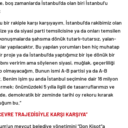
 boş zamanlarda İstanbul’da olan biri İstanbul’u
:
bir rakiple karşı karşıyayım. İstanbul’da rakibimiz olan
e ya da siyasi parti temsilcisine ya da onları temsilen
 konuşmalarda şahsıma dönük tutarlı-tutarsız, yalan-
mlar yapılacaktır. Bu yapılan yorumları ben hiç muhatap
 proje ya da İstanbul’da yaptığımız bir işe dönük bir
bını veririm ama söylenen siyasi, muğlak, geçerliliği
p olmayacağım. Bunun ismi A-B partisi ya da A-B
or. Benim işim şu anda İstanbul seçimine dair 16 milyon
rmek; önümüzdeki 5 yılla ilgili de tasarruflarımızı ve
lde, demokratik bir zeminde tarihi oy rekoru kırarak
luğum bu.”
 ÇEVRE TRAJEDİSİYLE KARŞI KARŞIYA”
rum’un mevcut belediye yönetimini “Don Kişot”a