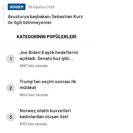
GÜNDEM
06 Ağustos 2026
Avusturya başbakanı Sebastian Kurz
ile ilgili bilinmeyenler
KATEGORİNİN POPÜLERLERİ
Joe Biden 6 aylık hedeflerini
açıkladı. Senato buz gibi…
1
9667 kez okundu
Trump’tan seçim sonrası ilk
mülakat
2
9642 kez okundu
Norweç silahlı kuvvetleri
kadınlardan oluşan özel
3
kuvvetler eğitimlerini başlattı.
8157 kez okundu