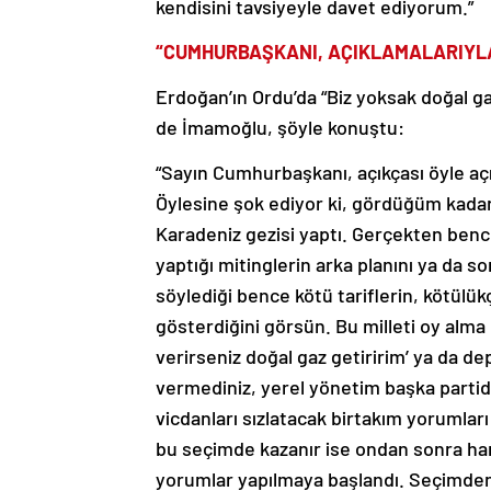
kendisini tavsiyeyle davet ediyorum.”
“CUMHURBAŞKANI, AÇIKLAMALARIYLA
Erdoğan’ın Ordu’da “Biz yoksak doğal g
de İmamoğlu, şöyle konuştu:
“Sayın Cumhurbaşkanı, açıkçası öyle açı
Öylesine şok ediyor ki, gördüğüm kadarı
Karadeniz gezisi yaptı. Gerçekten benc
yaptığı mitinglerin arka planını ya da so
söylediği bence kötü tariflerin, kötülükç
gösterdiğini görsün. Bu milleti oy alm
verirseniz doğal gaz getiririm’ ya da d
vermediniz, yerel yönetim başka partid
vicdanları sızlatacak birtakım yorumları
bu seçimde kazanır ise ondan sonra hang
yorumlar yapılmaya başlandı. Seçimden