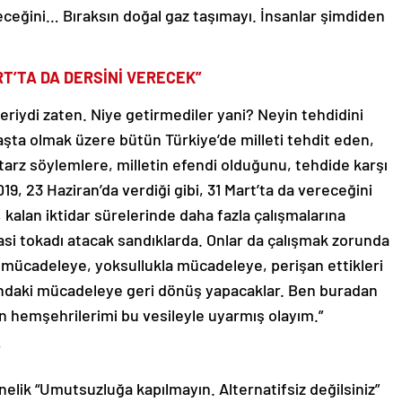
yeceğini… Bıraksın doğal gaz taşımayı. İnsanlar şimdiden
ART’TA DA DERSİNİ VERECEK”
ileriydi zaten. Niye getirmediler yani? Neyin tehdidini
aşta olmak üzere bütün Türkiye’de milleti tehdit eden,
tarz söylemlere, milletin efendi olduğunu, tehdide karşı
19, 23 Haziran’da verdiği gibi, 31 Mart’ta da vereceğini
kalan iktidar sürelerinde daha fazla çalışmalarına
asi tokadı atacak sandıklarda. Onlar da çalışmak zorunda
a mücadeleye, yoksullukla mücadeleye, perişan ettikleri
sundaki mücadeleye geri dönüş yapacaklar. Ben buradan
ren hemşehrilerimi bu vesileyle uyarmış olayım.”
”
lik “Umutsuzluğa kapılmayın. Alternatifsiz değilsiniz”