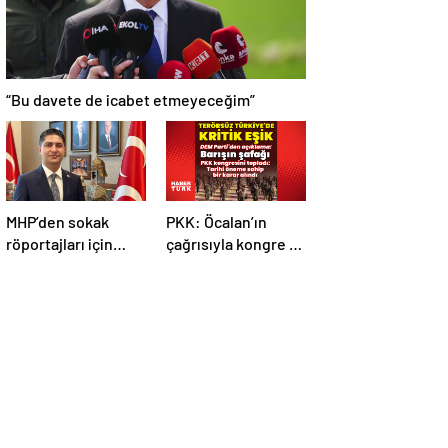
“Bu davete de icabet etmeyeceğim”
MHP’den sokak
PKK: Öcalan’ın
röportajları için
çağrısıyla kongre 5-
kanun teklifi
7 Mayıs’ta toplandı!
Tarihi bir karar
alındı!