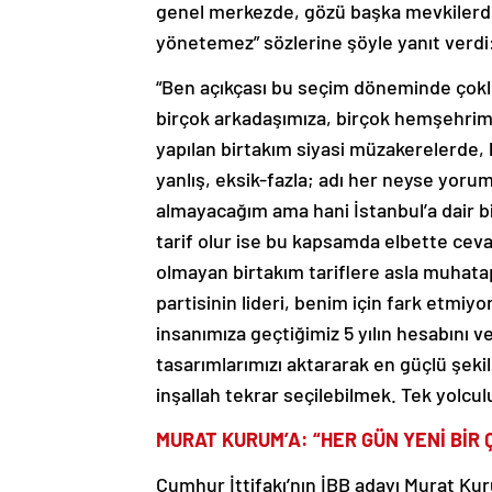
genel merkezde, gözü başka mevkilerde,
yönetemez” sözlerine şöyle yanıt verdi
“Ben açıkçası bu seçim döneminde çoklu 
birçok arkadaşımıza, birçok hemşehrimiz
yapılan birtakım siyasi müzakerelerde,
yanlış, eksik-fazla; adı her neyse yoru
almayacağım ama hani İstanbul’a dair bir
tarif olur ise bu kapsamda elbette ceva
olmayan birtakım tariflere asla muhata
partisinin lideri, benim için fark etmiy
insanımıza geçtiğimiz 5 yılın hesabını ve
tasarımlarımızı aktararak en güçlü şeki
inşallah tekrar seçilebilmek. Tek yolcu
MURAT KURUM’A: “HER GÜN YENİ BİR
Cumhur İttifakı’nın İBB adayı Murat Ku