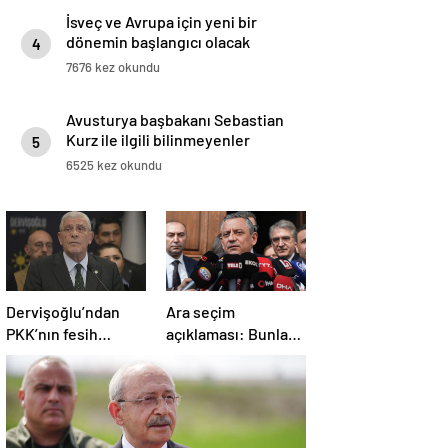
İsveç ve Avrupa için yeni bir
dönemin başlangıcı olacak
4
kararlar.
7676 kez okundu
Avusturya başbakanı Sebastian
Kurz ile ilgili bilinmeyenler
5
6525 kez okundu
Dervişoğlu’ndan
Ara seçim
PKK’nın fesih
açıklaması: Bunlar
kararına ilişkin
ihtimal dahilinde
açıklama