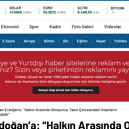
DOLAR
EURO
ALTIN
BITCOIN
47,5969
55,0632
6.498,59
%
0.06%
0.08%
0,04
Ekonomi
Spor
Kadın
Foto Galeri
Videolar
3.Sayfa
Avrupa
Bülten
Din
Eğitim
Hayat
Politika
n Erdoğan’a: “Halkın Arasında Olmayınca, Yakın Çevresindeki İnsanların
bilir”
oğan’a: “Halkın Arasında O