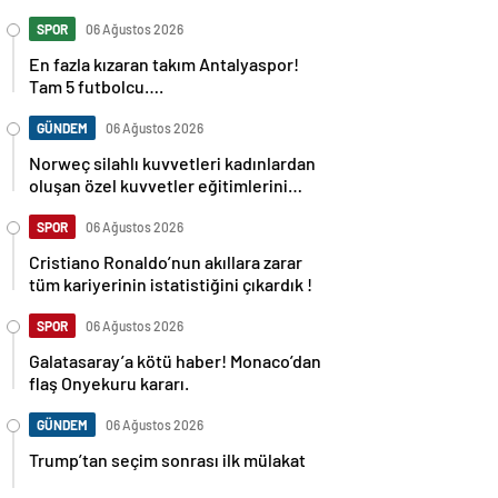
SPOR
06 Ağustos 2026
En fazla kızaran takım Antalyaspor!
Tam 5 futbolcu….
GÜNDEM
06 Ağustos 2026
Norweç silahlı kuvvetleri kadınlardan
oluşan özel kuvvetler eğitimlerini
başlattı.
SPOR
06 Ağustos 2026
Cristiano Ronaldo’nun akıllara zarar
tüm kariyerinin istatistiğini çıkardık !
SPOR
06 Ağustos 2026
Galatasaray’a kötü haber! Monaco’dan
flaş Onyekuru kararı.
GÜNDEM
06 Ağustos 2026
Trump’tan seçim sonrası ilk mülakat