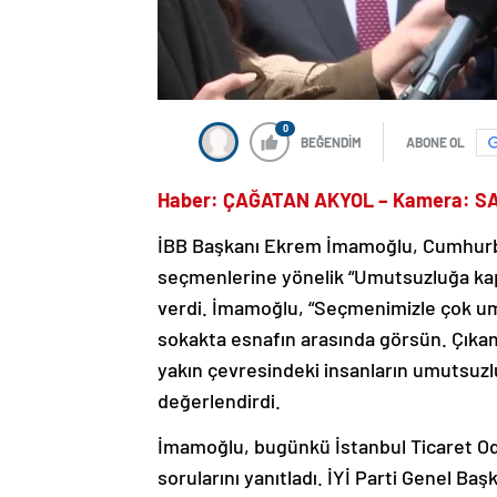
0
BEĞENDİM
ABONE OL
Haber: ÇAĞATAN AKYOL – Kamera: 
İBB Başkanı Ekrem İmamoğlu, Cumhurb
seçmenlerine yönelik “Umutsuzluğa kapıl
verdi. İmamoğlu, “Seçmenimizle çok umu
sokakta esnafın arasında görsün. Çıkam
yakın çevresindeki insanların umutsuzlu
değerlendirdi.
İmamoğlu, bugünkü İstanbul Ticaret Odas
sorularını yanıtladı. İYİ Parti Genel Ba