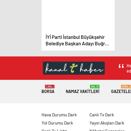
İYİ Parti İstanbul Büyükşehir
Belediye Başkan Adayı Buğra
Kavuncu Seçim Çalışmalarına
Başladı
Ha
ed
CANLI
ANLIK
GÜNLÜ
BORSA
NAMAZ VAKITLERI
GAZETELE
Hava Durumu Dark
Canlı Tv Dark
Yol Durumu Dark
Yayın Akışları Dark