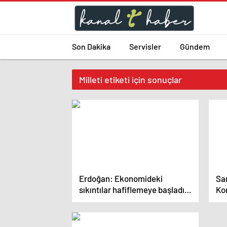
Son Dakika
Servisler
Gündem
Milleti etiketi için sonuçlar
Erdoğan: Ekonomideki
Sa
sıkıntılar hafiflemeye başladı,
Ko
önümüzdeki yıldan itibaren
Bir
yükselişe geçeceğiz
Bir