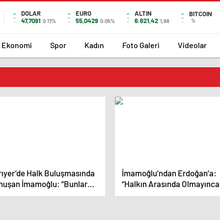
DOLAR
EURO
ALTIN
BITCOIN
47,7091
55,0429
6.621,42
%
0.17%
0.05%
1,98
Ekonomi
Spor
Kadın
Foto Galeri
Videolar
rıyer’de Halk Buluşmasında
İmamoğlu’ndan Erdoğan’a:
nuşan İmamoğlu: “Bunlar
“Halkın Arasında Olmayınca
 Kişiyi Arkalarına Almış, O
Yakın Çevresindeki İnsanlar
 Kişi de Milleti Tehdit Ediyor”
Umutsuzluğunu Görünce
Onları da CHP’li Zannediyor