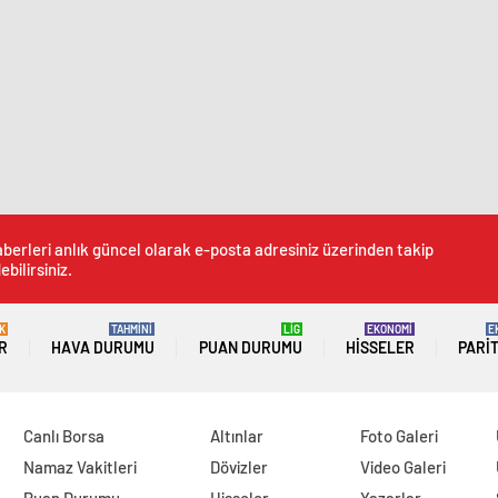
Olabilir”
berleri anlık güncel olarak e-posta adresiniz üzerinden takip
ebilirsiniz.
K
TAHMİNİ
LİG
EKONOMİ
E
R
HAVA DURUMU
PUAN DURUMU
HISSELER
PARI
Canlı Borsa
Altınlar
Foto Galeri
Namaz Vakitleri
Dövizler
Video Galeri