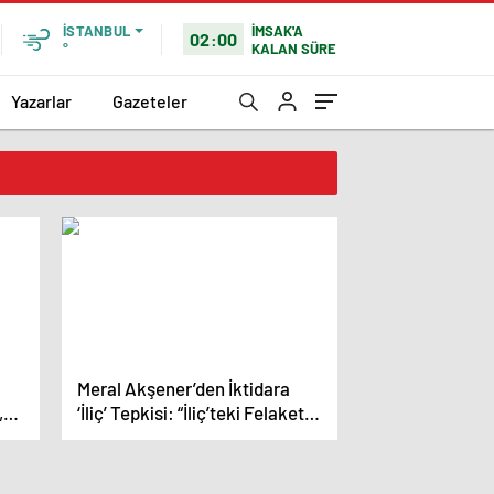
İMSAK'A
İSTANBUL
02:00
KALAN SÜRE
°
Yazarlar
Gazeteler
Meral Akşener’den İktidara
,
‘İliç’ Tepkisi: “İliç’teki Felakete
ın
Yol Açan İhmallerin ve Bu
İhmallere İmza Atanların
Peşini Bırakmayacağız” (2)