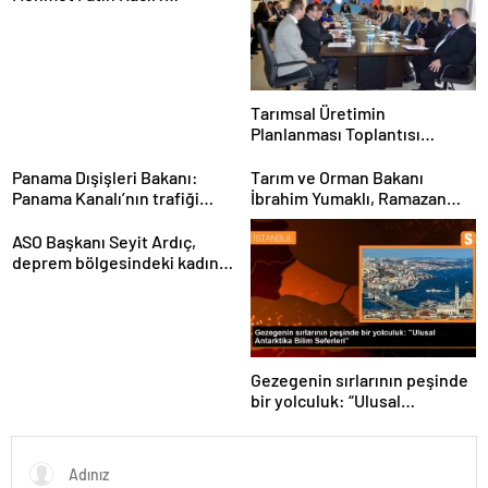
“Teknolojiyi kim geliştiriyorsa
kuralları o koyacak”
Tarımsal Üretimin
Planlanması Toplantısı
Tekirdağ’da Gerçekleşti
Panama Dışişleri Bakanı:
Tarım ve Orman Bakanı
Panama Kanalı’nın trafiği
İbrahim Yumaklı, Ramazan
artıyor
denetimlerini
sıklaştırdıklarını açıkladı
ASO Başkanı Seyit Ardıç,
deprem bölgesindeki kadın
girişimcilerin desteklenmesi
gerektiğini vurguladı
Gezegenin sırlarının peşinde
bir yolculuk: “Ulusal
Antarktika Bilim Seferleri”